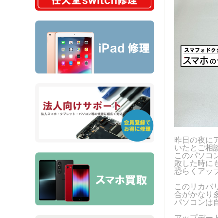
昨日の夜に
いたとご相
このパソコ
敗した時に
恐らくアップ
このリカバ
合がかなり
パソコンは
アップデー