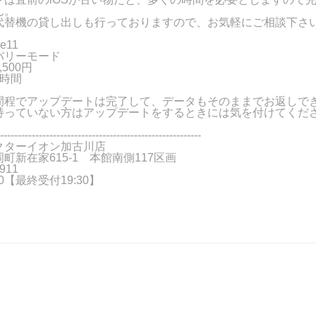
ん。
代替機の貸し出しも行っておりますので、お気軽にご相談下さ
e11
バリーモード
500円
2時間
間程でアップデートは完了して、データもそのままでお返しで
持っていない方はアップデートをするときには気を付けてくだ
---------------------------------------------------------
クターイオン加古川店
町新在家615-1 本館南側117区画
911
:00【最終受付19:30】