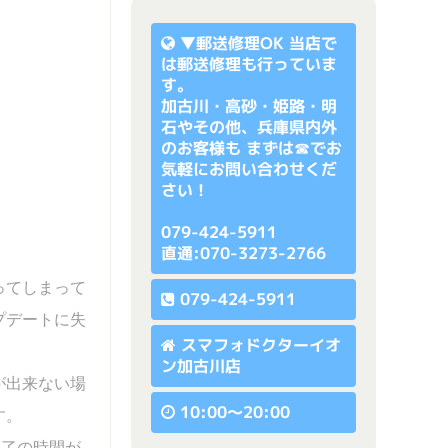
▼
郵送修理OK
当店で
は郵送修理も行っていま
す。
加古川・高砂・姫路・明
石やその他、兵庫県内外
のお客様も まずは☎でお
気軽にお問い合わせくだ
さい！
079-424-5911
直通:070-3273-2766
ってしまって
079-424-5911
プデートに失
スマフォドクターイオ
ン加古川店
が出来ない場
10:00〜20:00
す。
完了の時間が