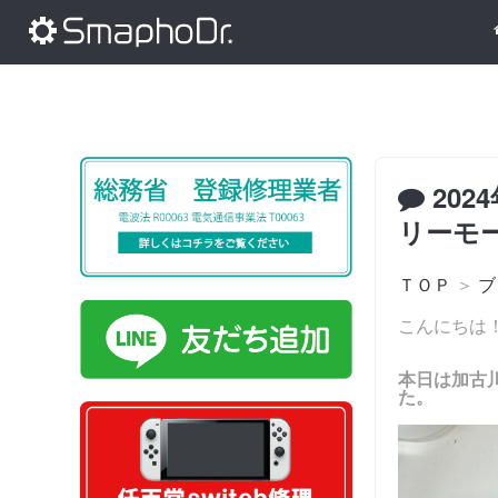
202
リーモ
ＴＯＰ
＞
ブ
こんにちは
本日は加古川
た。