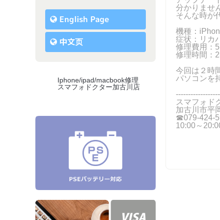
分かりませ
そんな時が
English Page
機種：iPhon
症状：リカ
中文页
修理費用：5,
修理時間：
今回は２時
パソコンを
Iphone/ipad/macbook修理
スマフォドクター加古川店
------------------
スマフォド
加古川市平岡
☎079-424-5
10:00～20