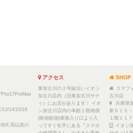
アクセス
SHOP
東加古川の２号線沿いイオン
スマフ
17Pro/17ProMax
加古川店内（旧東加古川サテ
古川店
ィ）にお店があります！ イオ
兵庫県加
/13/14/15/16
ン加古川店内の本館１階南側
家６１５－
(映画館側)東南入り口より入
１階１１７
6/7/8/X,等以前の
ってすぐ右手にある『スマホ
イオン加
の修理屋さん』の大きな看板
サティ)１