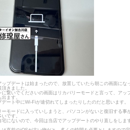
アップデートは始まったので、放置していたら朝この画面にな
談頂きました。
ンに繋いでくださいの画面はリカバリーモードと言って、アッ
も出ます。
デート中にWi-Fiが途切れてしまったりしたのだと思います。
リーモードに入っていしまうと、パソコンがないと復旧する事
多いです。
自宅にないので、今回は当店でアップデートのやり直しをしま
トは直前のiOSが古い物だと、多くの時間を必要としますので