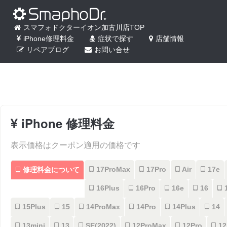
スマフォドクターイオン加古川店TOP
iPhone修理料金
症状で探す
店舗情報
リペアブログ
お問い合せ
iPhone 修理料金
表示価格はクーポン適用の価格です
17ProMax
17Pro
Air
17e
修理料金について
16Plus
16Pro
16e
16
1
15Plus
15
14ProMax
14Pro
14Plus
14
13mini
13
SE(2022)
12ProMax
12Pro
12