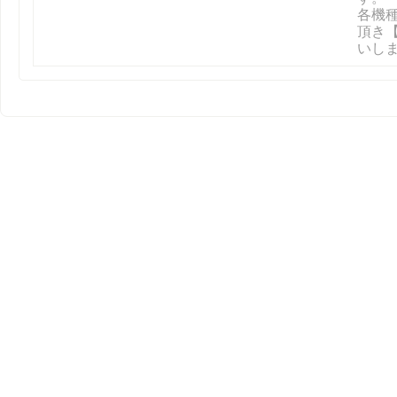
各機
頂き
いし