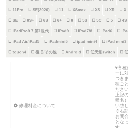
11Pro
SE(2020)
11
XSmax
XS
XR
X
SE
6S+
6S
6+
6
5S
5C
5
4S
iPadPro9.7 第1世代
iPad9
iPad7/8
iPad6
iPa
iPad Air/iPad5
iPadmini5
ipad mini4
iPad mini3
touch4
復旧/その他
Android
任天堂switch
任
¥各
ーに
つき
種ご
ださ
上記
種名
修理料金について
い致
※右
お問
とな
す。