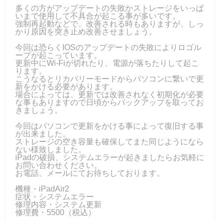
多くの方がアップデートの失敗かストレージをいっぱ
いまで使用して不具合が起こる事が多いです。
強制再起動などで、改善される時もありますが、しっ
かり原因を突き止め改善させましょう。
今回は恐らくIOSのアップデートの失敗によりロゴル
ープが起こっています。
更新中にWi-Fiが切れたり、電源が落ちたりして起こ
ります。
こうなるとリカバリーモードからパソコンに繋いで更
新をかける必要があります。
場合によっては、更新では改善されなく初期化が必要
な事もありますので日頃からバックアップを取ってお
きましょう。
今回はパソコンで更新をかける事によって復旧する事
が出来ました。
ストレージの空き容量も確保してまた同じようになら
ない様致しました。
iPadの破損、システムエラーが起きましたらお気軽に
お問い合わせください。
お電話、メールにてお待ちしております。
機種・iPadAir2
症状・システムエラー
修理内容・システム更新
修理費・5500（税込）