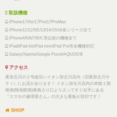
取扱機種
iPhone17/Air/17Pro/17ProMax
iPhone11/12/SE/13/14/15/16各シリーズ全て
iPhone4/5/6/7/8/X,等以前の機種全て
iPad/iPad Air/iPad mini/iPad Pro等全機種対応
Galaxy/Xperia/Google Pixcel/AQUOS等
アクセス
東加古川の２号線沿いイオン加古川店内（旧東加古川サ
ティ）にお店があります！ イオン加古川店内の本館１階
南側(映画館側)東南入り口より入ってすぐ右手にある
『スマホの修理屋さん』の大きな看板が目印です！
SHOP