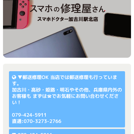
▼
郵送修理OK
当店では郵送修理も行っていま
す。
加古川・高砂・姫路・明石やその他、兵庫県内外の
お客様も まずは☎でお気軽にお問い合わせくださ
い！
079-424-5911
直通:070-3273-2766