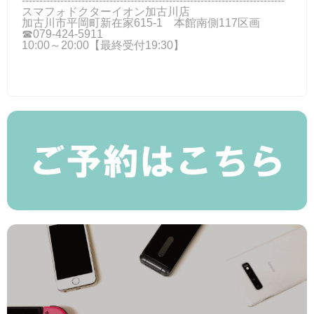
---------------------------------------------------------------------------
スマフォドクターイオン加古川店
加古川市平岡町新在家615-1 本館南側117区画
☎079-424‐5911
10:00～20:00【最終受付19:30】