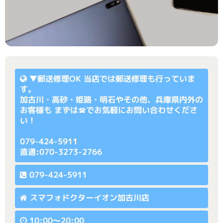
▼
郵送修理OK
当店では郵送修理も行っていま
す。
加古川・高砂・姫路・明石やその他、兵庫県内外の
お客様も まずは☎でお気軽にお問い合わせくださ
い！
079-424-5911
直通:070-3273-2766
079-424-5911
スマフォドクターイオン加古川店
10:00〜20:00