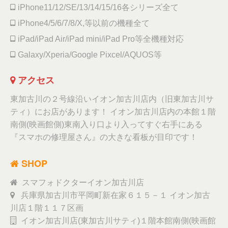
iPhone11/12/SE/13/14/15/16各シリーズ全て
iPhone4/5/6/7/8/X,等以前の機種全て
iPad/iPad Air/iPad mini/iPad Pro等全機種対応
Galaxy/Xperia/Google Pixcel/AQUOS等
アクセス
東加古川の２号線沿いイオン加古川店内（旧東加古川サ
ティ）にお店があります！ イオン加古川店内の本館１階
南側(映画館側)東南入り口より入ってすぐ右手にある
『スマホの修理屋さん』の大きな看板が目印です！
SHOP
スマフォドクターイオン加古川店
兵庫県加古川市平岡町新在家６１５－１ イオン加古
川店１階１１７区画
イオン加古川店(東加古川サティ)１階本館南側(映画館