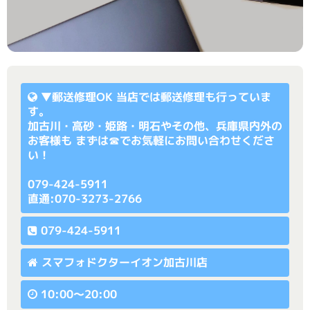
▼
郵送修理OK
当店では郵送修理も行っていま
す。
加古川・高砂・姫路・明石やその他、兵庫県内外の
お客様も まずは☎でお気軽にお問い合わせくださ
い！
079-424-5911
直通:070-3273-2766
079-424-5911
スマフォドクターイオン加古川店
10:00〜20:00