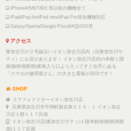
iPhone4/5/6/7/8/X,等以前の機種全て
iPad/iPad Air/iPad mini/iPad Pro等全機種対応
Galaxy/Xperia/Google Pixcel/AQUOS等
アクセス
東加古川の２号線沿いイオン加古川店内（旧東加古川サ
ティ）にお店があります！ イオン加古川店内の本館１階
南側(映画館側)東南入り口より入ってすぐ右手にある
『スマホの修理屋さん』の大きな看板が目印です！
SHOP
スマフォドクターイオン加古川店
兵庫県加古川市平岡町新在家６１５－１ イオン加古
川店１階１１７区画
イオン加古川店(東加古川サティ)１階本館南側(映画館
側)１１７区画