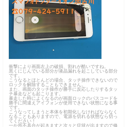
衝撃により画面左上の破損、割れが酷いですね。
黒くにじんでいる部分が液晶漏れを起こしている部分
です。
こうなるとほとんどの場合、タッチ操作できないので
ロックを解除することもできません。
また、画面のタッチ操作が勝手に反応したりするタッ
チ暴走なども起こります。
暴走した時によくなるのが画面ロックのパスコードを
勝手に間違えアイフォンが使用できない状態になる事
です。
こうなってしまうと本体を初期化しなければならなく
なることもありますので、電源を切れる状態なら切っ
てください！
一か所不具合が起きますと次々と症状が出ますので修