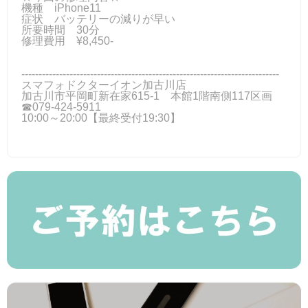
機種 iPhone11
症状 バッテリーの減りが早い
所要時間 30分
修理費用 ¥8,450-
---------------------------------------------------------------------------
スマフォドクターイオン加古川店
加古川市平岡町新在家615-1 本館1階南側117区画
☎079-424‐5911
10:00～20:00【最終受付19:30】