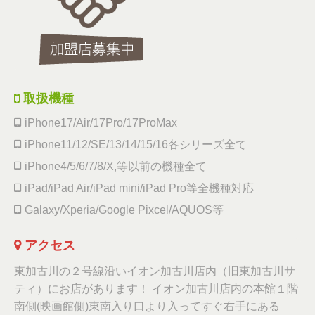
取扱機種
iPhone17/Air/17Pro/17ProMax
iPhone11/12/SE/13/14/15/16各シリーズ全て
iPhone4/5/6/7/8/X,等以前の機種全て
iPad/iPad Air/iPad mini/iPad Pro等全機種対応
Galaxy/Xperia/Google Pixcel/AQUOS等
アクセス
東加古川の２号線沿いイオン加古川店内（旧東加古川サ
ティ）にお店があります！ イオン加古川店内の本館１階
南側(映画館側)東南入り口より入ってすぐ右手にある