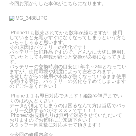
今回お預かりした本体がこちらになります。
iPhone11も販売されてから数年が経ちますが、使用
していると充電がすぐになくなってしまうという方も
いらっしゃると思います。
その原因はバッテリーの劣化です！
バッテリーは消耗品ですので、どんなに大切に使用し
ていたとしても年数が経つと交換が必要になってきま
す。
バッテリーの交換時期の目安は1年半～2年となってい
ますが、使用環境や頻度によって左右されます。
充電しながらの使用や本体が熱くなっているまま使用
を続ける等は、バッテリーの劣化を早めてしまいます
のでご注意ください！
iPhone１１も即日対応できます！姫路や神戸までい
くのはめんどくさい
データが消えてしまうのは困るなんて方は当店でバッ
テリー交換するのがオススメです！！！
iPhoneのお見積もりは無料で対応させていただいて
おりますのでお気軽にご来店下さい！
スタッフ一同真摯に対応させて頂きます！
☆今回の修理内容☆