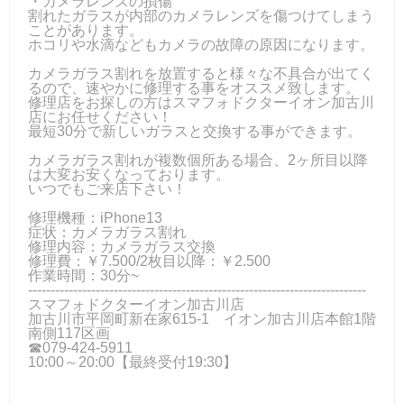
・カメラレンズの損傷
割れたガラスが内部のカメラレンズを傷つけてしまう
ことがあります。
ホコリや水滴などもカメラの故障の原因になります。
カメラガラス割れを放置すると様々な不具合が出てく
るので、速やかに修理する事をオススメ致します。
修理店をお探しの方はスマフォドクターイオン加古川
店にお任せください！
最短30分で新しいガラスと交換する事ができます。
カメラガラス割れが複数個所ある場合、2ヶ所目以降
は大変お安くなっております。
いつでもご来店下さい！
修理機種：iPhone13
症状：カメラガラス割れ
修理内容：カメラガラス交換
修理費：￥7.500/2枚目以降：￥2.500
作業時間：30分~
---------------------------------------------------------------------------
スマフォドクターイオン加古川店
加古川市平岡町新在家615-1 イオン加古川店本館1階
南側117区画
☎079-424‐5911
10:00～20:00【最終受付19:30】