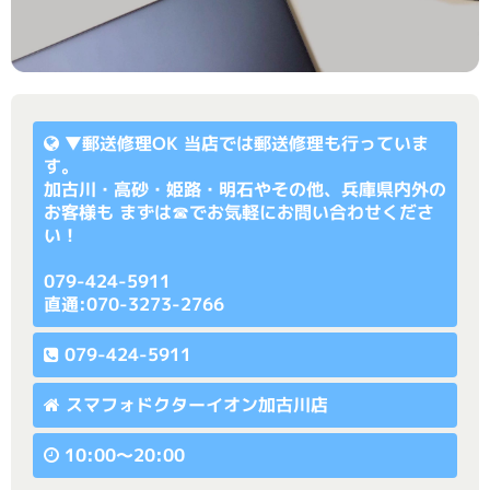
▼
郵送修理OK
当店では郵送修理も行っていま
す。
加古川・高砂・姫路・明石やその他、兵庫県内外の
お客様も まずは☎でお気軽にお問い合わせくださ
い！
079-424-5911
直通:070-3273-2766
079-424-5911
スマフォドクターイオン加古川店
10:00〜20:00