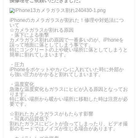
換修理をご依頼いただきました。
iPhoneのカメラガラスが割れた！修理や対処法につ
いて
☆カメラガラスが割れる原因
・落下による衝撃
カメラガラス割れの原因で一番多いのが、iPhoneを
誤って地面に落としてしまう事です。
特にコンクリートの上や硬い場所に落としてしまうと
簡単に割れてしまいます。
・圧力
iPhoneをポケットやカバンに入れていた時に外部か
ら強い圧力がかかると割れてしまいます。
・温度変化
急激な温度変化もガラスにヒビが入る原因となってお
ります。
特に寒い場所から暖かい場所に移動した時は注意が必
要です。
☆割れたカメラガラスがもたらす影響
・写真の品質低下
割れたガラスにピントが合ってしまったり、ビデオ撮
影のモードではノイズが生じる場合があります。