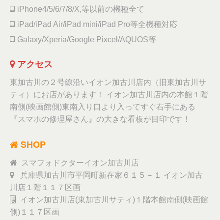
iPhone4/5/6/7/8/X,等以前の機種全て
iPad/iPad Air/iPad mini/iPad Pro等全機種対応
Galaxy/Xperia/Google Pixcel/AQUOS等
アクセス
東加古川の２号線沿いイオン加古川店内（旧東加古川サ
ティ）にお店があります！ イオン加古川店内の本館１階
南側(映画館側)東南入り口より入ってすぐ右手にある
『スマホの修理屋さん』の大きな看板が目印です！
SHOP
スマフォドクターイオン加古川店
兵庫県加古川市平岡町新在家６１５－１ イオン加古
川店１階１１７区画
イオン加古川店(東加古川サティ)１階本館南側(映画館
側)１１７区画