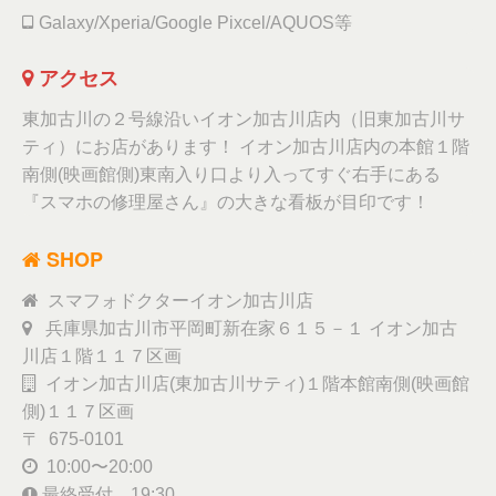
Galaxy/Xperia/Google Pixcel/AQUOS等
アクセス
東加古川の２号線沿いイオン加古川店内（旧東加古川サ
ティ）にお店があります！ イオン加古川店内の本館１階
南側(映画館側)東南入り口より入ってすぐ右手にある
『スマホの修理屋さん』の大きな看板が目印です！
SHOP
スマフォドクターイオン加古川店
兵庫県加古川市平岡町新在家６１５－１ イオン加古
川店１階１１７区画
イオン加古川店(東加古川サティ)１階本館南側(映画館
側)１１７区画
〒 675-0101
10:00〜20:00
最終受付 19:30