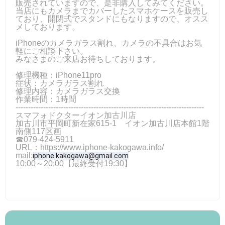
販売されていますので、是非購入してみてください。
当店にもカメラまでカバーしたスマホケースを販売し
ており、開閉式でスタンドにもなりますので、オスス
メしております。
iPhoneのカメラガラス割れ、カメラの不具合はお気
軽にご相談下さい。
みなさまのご来店お待ちしております。
修理機種：iPhone11pro
症状：カメラガラス割れ
修理内容：カメラガラス交換
作業時間：1時間
---------------------------------------------------------------------------
スマフォドクターイオン加古川店
加古川市平岡町新在家615-1 イオン加古川店本館1階
南側117区画
☎079-424‐5911
URL：https://www.iphone-kakogawa.info/
mail:
iphone.kakogawa@gmail.com
10:00～20:00【最終受付19:30】