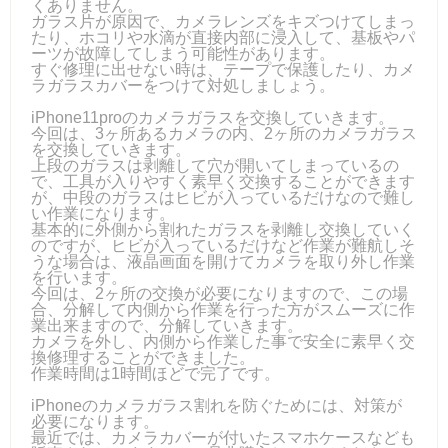
くありません。
ガラス片が原因で、カメラレンズをキズつけてしまっ
たり、ホコリや水滴が直接内部に浸入して、基板やパ
ーツが故障してしまう可能性があります。
すぐ修理に出せない時は、テープで保護したり、カメ
ラガラスカバーをつけて対処しましょう。
iPhone11proのカメラガラスを交換していきます。
今回は、3ヶ所あるカメラの内、2ヶ所のカメラガラス
を交換していきます。
上段のガラスは剥離して穴が開いてしまっているの
で、工具が入りやすく素早く交換することができます
が、中段のガラスはヒビが入っているだけなので難し
い作業になります。
基本的に外側から割れたガラスを剥離し交換していく
のですが、ヒビが入っているだけなど作業が難航しそ
うな場合は、液晶画面を開けてカメラを取り外し作業
を行います。
今回は、2ヶ所の交換が必要になりますので、この場
合、分解して内側から作業を行った方がスムーズに作
業出来ますので、分解していきます。
カメラを外し、内側から作業した事で安全に素早く交
換修理することができました。
作業時間は1時間ほどで完了です。
iPhoneのカメラガラス割れを防ぐためには、対策が
必要になります。
最近では、カメラカバーが付いたスマホケースなども