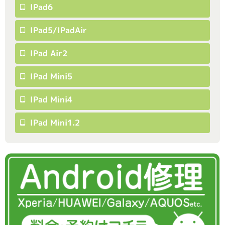
IPad6
IPad5/iPadAir
IPad Air2
IPad Mini5
IPad Mini4
IPad Mini1.2