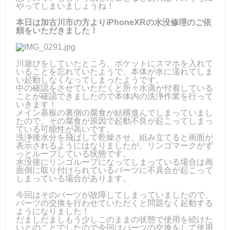
やってしまいましょうね！
本日は加古川市の方よりiPhoneXRの水没修理のご依
頼をいただきました！
川遊びをしていたところ、ポケットにスマホを入れて
いることを忘れていたようで、本体が水に濡れてしま
い起動しなくなってしまったようです。
中の確認をさせていただくと所々水滴が付着している
ことが確認できましたので本体内の洗浄作業を行って
いきます！
メイン基板の裏側の腐食が結構進んでしまっていまし
たので、その腐食が原因で起動不良が起こってしまっ
ている可能性が高いです。
洗浄後水分を飛ばして乾燥させ、組み立てると画面が
表示されるようにはなりましたが、リンゴマークがず
っとループしている状態です。
水没後にリンゴループになってしまっている場合は画
面側に取り付けられているパーツに不具合が起こって
しまっている場合があります。
今回はそのパーツが故障してしまっていましたので、
パーツの交換を行わせていただくと問題なく起動する
ようになりました！
だましだましもう少しこのままの状態で使用を続けた
いとのことでしたので今回はパーツの交換をして使用