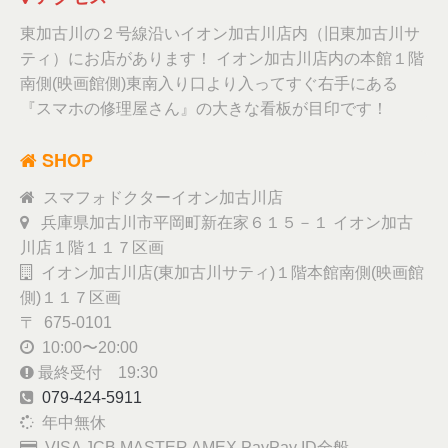
東加古川の２号線沿いイオン加古川店内（旧東加古川サ
ティ）にお店があります！ イオン加古川店内の本館１階
南側(映画館側)東南入り口より入ってすぐ右手にある
『スマホの修理屋さん』の大きな看板が目印です！
SHOP
スマフォドクターイオン加古川店
兵庫県加古川市平岡町新在家６１５－１ イオン加古
川店１階１１７区画
イオン加古川店(東加古川サティ)１階本館南側(映画館
側)１１７区画
〒 675-0101
10:00〜20:00
最終受付 19:30
079-424-5911
年中無休
VISA JCB MASTER AMEX PayPay ID全般