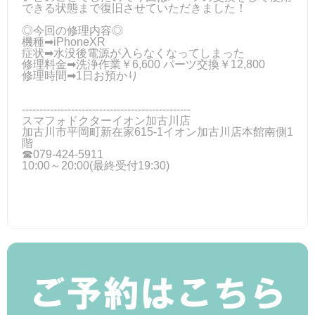
できる状態まで復旧させていただきました！
◎今回の修理内容◎
機種➡iPhoneXR
症状➡水没後電源が入らなくなってしまった
修理料金➡洗浄作業￥6,600 パーツ交換￥12,800
修理時間➡1日お預かり
------------------------------------------------
スマフォドクターイオン加古川店
加古川市平岡町新在家615-1イオン加古川店本館南側1
階
☎079-424-5911
10:00～20:00(最終受付19:30)