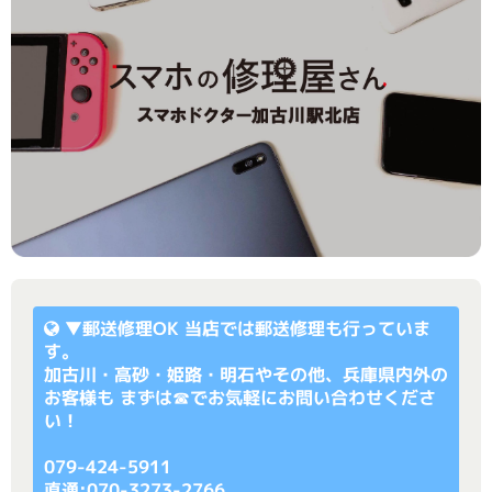
▼
郵送修理OK
当店では郵送修理も行っていま
す。
加古川・高砂・姫路・明石やその他、兵庫県内外の
お客様も まずは☎でお気軽にお問い合わせくださ
い！
079-424-5911
直通:070-3273-2766