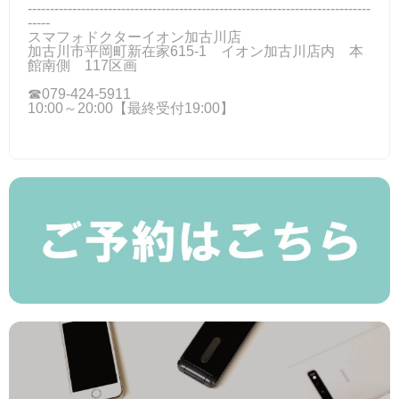
-----------------------------------------------------------------------------
-----
スマフォドクターイオン加古川店
加古川市平岡町新在家615-1 イオン加古川店内 本
館南側 117区画
☎079-424‐5911
10:00～20:00【最終受付19:00】