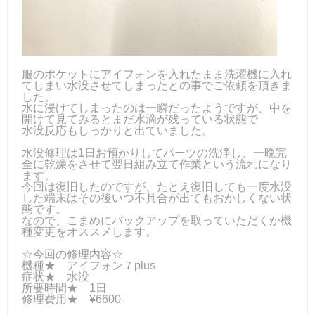
服のポケットにアイフォンを入れたまま洗濯機に入れ
てしまい水没させてしまったとの事でご依頼を頂きま
した。
水に浸けてしまったのは一瞬だったようですが、中を
開けて見てみるとまだ水滴が残っている状態で
水没反応もしっかりと出ていました。
水没修理は1日お預かりしてパーツの洗浄し、一晩完
全に乾燥をさせて翌日組み立て作業という流れになり
ます。
今回は復旧したのですが、たとえ復旧しても一度水没
した端末はその後いつ不具合が出てもおかしくない状
態です。
なので、こまめにバックアップを取っていただくか機
種変更をオススメします。
☆今回の修理内容☆
機種★ アイフォン７plus
症状★ 水没
所要時間★ 1日
修理費用★ ¥6600-