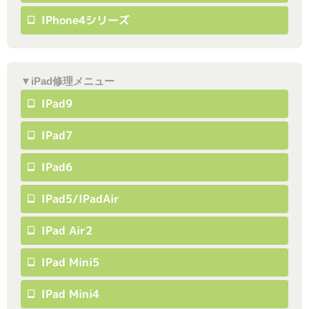
IPhone4シリーズ
▼iPad修理メニュー
IPad9
IPad7
IPad6
IPad5/iPadAir
IPad Air2
IPad Mini5
IPad Mini4