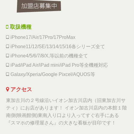
取扱機種
iPhone17/Air/17Pro/17ProMax
iPhone11/12/SE/13/14/15/16各シリーズ全て
iPhone4/5/6/7/8/X,等以前の機種全て
iPad/iPad Air/iPad mini/iPad Pro等全機種対応
Galaxy/Xperia/Google Pixcel/AQUOS等
アクセス
東加古川の２号線沿いイオン加古川店内（旧東加古川サ
ティ）にお店があります！ イオン加古川店内の本館１階
南側(映画館側)東南入り口より入ってすぐ右手にある
『スマホの修理屋さん』の大きな看板が目印です！