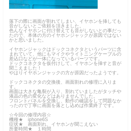
落下の際に画面が割れてしまい、イヤホンを挿しても
音がしないとご依頼を頂きました。
色んなイヤホンに付け替えても音がしないとの事だっ
たので、本体の方のイヤホンジャックが原因ではない
かと思いました。
イヤホンジャックはドックコネクタというパーツに含
まれていて、他にもマイクやライトニングケーブルの
差込口などが一体になっているパーツです。
ドックコネクタを仮付けして、イヤホンを挿すと音が
聞こえました！
やはりイヤホンジャックの方が原因だったようです。
ドックコネクタの交換後、画面割れの修理に入りま
す。
画面は大きな亀裂が入り、割れていましたがタッチや
液晶の色の変化などはありませんでした。
フロントパネルを交換し、動作の確認をして問題なか
ったので丁寧に画面を落とし込めば作業終了です。
☆今回の修理内容☆
機種★ iphone6S
症状★ 画面割れ、イヤホンが聞こえない
所要時間★ １時間