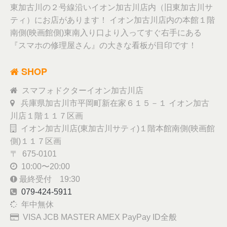
東加古川の２号線沿いイオン加古川店内（旧東加古川サ
ティ）にお店があります！ イオン加古川店内の本館１階
南側(映画館側)東南入り口より入ってすぐ右手にある
『スマホの修理屋さん』の大きな看板が目印です！
SHOP
スマフォドクターイオン加古川店
兵庫県加古川市平岡町新在家６１５－１ イオン加古
川店１階１１７区画
イオン加古川店(東加古川サティ)１階本館南側(映画館
側)１１７区画
〒 675-0101
10:00〜20:00
最終受付 19:30
079-424-5911
年中無休
VISA JCB MASTER AMEX PayPay ID全般