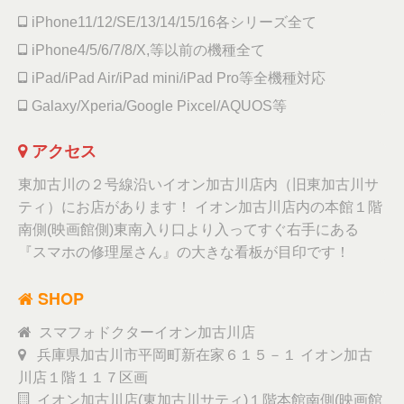
iPhone11/12/SE/13/14/15/16各シリーズ全て
iPhone4/5/6/7/8/X,等以前の機種全て
iPad/iPad Air/iPad mini/iPad Pro等全機種対応
Galaxy/Xperia/Google Pixcel/AQUOS等
アクセス
東加古川の２号線沿いイオン加古川店内（旧東加古川サ
ティ）にお店があります！ イオン加古川店内の本館１階
南側(映画館側)東南入り口より入ってすぐ右手にある
『スマホの修理屋さん』の大きな看板が目印です！
SHOP
スマフォドクターイオン加古川店
兵庫県加古川市平岡町新在家６１５－１ イオン加古
川店１階１１７区画
イオン加古川店(東加古川サティ)１階本館南側(映画館