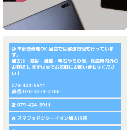
▼
郵送修理OK
当店では郵送修理も行っていま
す。
加古川・高砂・姫路・明石やその他、兵庫県内外の
お客様も まずは☎でお気軽にお問い合わせくださ
い！
079-424-5911
直通:070-3273-2766
079-424-5911
スマフォドクターイオン加古川店