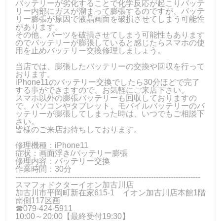
バッテリーが劣化することで化学反応が起こりバッテ
リー内部にガスが溜まって膨張するのですが、バッテ
リー膨張が原因で液晶画面を破損させてしまう可能性
があります。
その他、パーツを破損させてしまう可能性もあります
のでバッテリーが膨張していると感じたらスマホの使
用を止めバッテリー交換修理しましょう。
当店では、膨張したバッテリーの交換や回収を行って
おります。
iPhone11のバッテリー交換でしたら30分ほどで完了
する事ができますので、お気軽にご来店下さい。
スマホ以外の膨張バッテリーも回収しておりますの
で、パソコンやタブレット、モバイルバッテリーのバ
ッテリーが膨張してしまった時は、いつでもご相談下
さい。
皆様のご来店お待ちしております。
修理機種：iPhone11
症状：画面浮き/バッテリー膨張
修理内容：バッテリー交換
作業時間：30分
---------------------------------------------------------------------------
スマフォドクターイオン加古川店
加古川市平岡町新在家615-1 イオン加古川店本館1階
南側117区画
☎079-424‐5911
10:00～20:00【最終受付19:30】