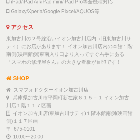
iPad/iPad Air/iPad mini/iPad Pro等全機種対応
Galaxy/Xperia/Google Pixcel/AQUOS等
アクセス
東加古川の２号線沿いイオン加古川店内（旧東加古川サ
ティ）にお店があります！ イオン加古川店内の本館１階
南側(映画館側)東南入り口より入ってすぐ右手にある
『スマホの修理屋さん』の大きな看板が目印です！
SHOP
スマフォドクターイオン加古川店
兵庫県加古川市平岡町新在家６１５－１ イオン加古
川店１階１１７区画
イオン加古川店(東加古川サティ)１階本館南側(映画館
側)１１７区画
〒 675-0101
10:00〜20:00