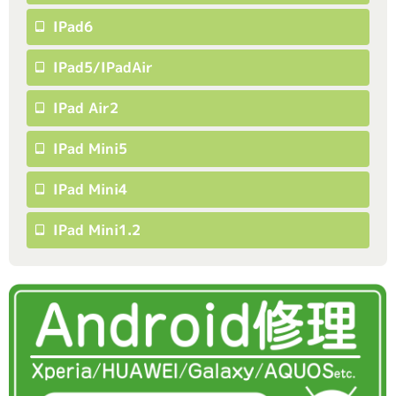
IPad6
IPad5/iPadAir
IPad Air2
IPad Mini5
IPad Mini4
IPad Mini1.2