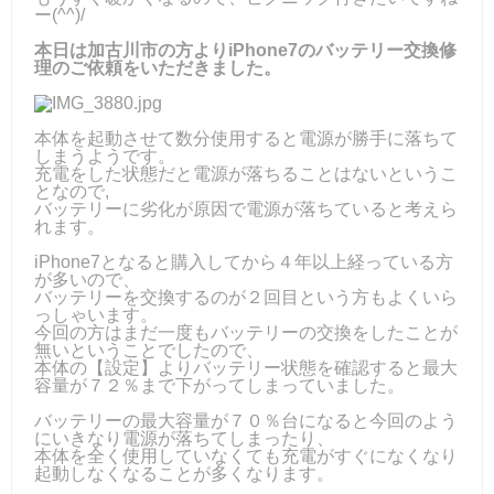
ー(^^)/
本日は加古川市の方よりiPhone7のバッテリー交換修
理のご依頼をいただきました。
本体を起動させて数分使用すると電源が勝手に落ちて
しまうようです。
充電をした状態だと電源が落ちることはないというこ
となので,
バッテリーに劣化が原因で電源が落ちていると考えら
れます。
iPhone7となると購入してから４年以上経っている方
が多いので、
バッテリーを交換するのが２回目という方もよくいら
っしゃいます。
今回の方はまだ一度もバッテリーの交換をしたことが
無いということでしたので、
本体の【設定】よりバッテリー状態を確認すると最大
容量が７２％まで下がってしまっていました。
バッテリーの最大容量が７０％台になると今回のよう
にいきなり電源が落ちてしまったり、
本体を全く使用していなくても充電がすぐになくなり
起動しなくなることが多くなります。