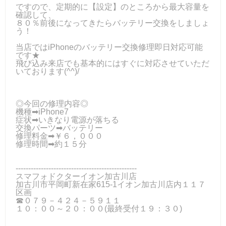
ですので、定期的に【設定】のところから最大容量を
確認して、
８０％前後になってきたらバッテリー交換をしましょ
う！
当店ではiPhoneのバッテリー交換修理即日対応可能
です★
飛び込み来店でも基本的にはすぐに対応させていただ
いております(^^)/
◎今回の修理内容◎
機種➡iPhone7
症状➡いきなり電源が落ちる
交換パーツ➡バッテリー
修理料金➡￥６，０００
修理時間➡約１５分
------------------------------------------------
スマフォドクターイオン加古川店
加古川市平岡町新在家615-1イオン加古川店内１１７
区画
☎０７９－４２４－５９１１
１０：００～２０：００(最終受付１９：３０)