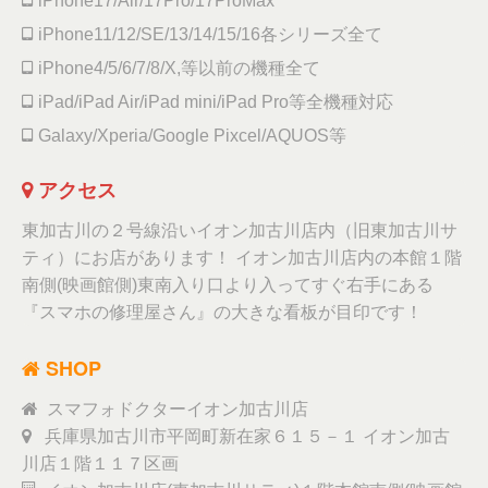
iPhone17/Air/17Pro/17ProMax
iPhone11/12/SE/13/14/15/16各シリーズ全て
iPhone4/5/6/7/8/X,等以前の機種全て
iPad/iPad Air/iPad mini/iPad Pro等全機種対応
Galaxy/Xperia/Google Pixcel/AQUOS等
アクセス
東加古川の２号線沿いイオン加古川店内（旧東加古川サ
ティ）にお店があります！ イオン加古川店内の本館１階
南側(映画館側)東南入り口より入ってすぐ右手にある
『スマホの修理屋さん』の大きな看板が目印です！
SHOP
スマフォドクターイオン加古川店
兵庫県加古川市平岡町新在家６１５－１ イオン加古
川店１階１１７区画