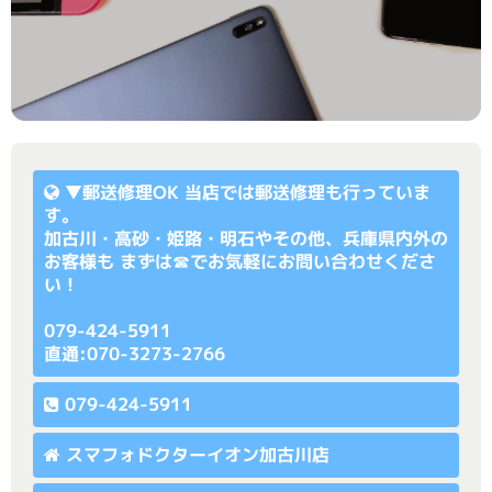
▼
郵送修理OK
当店では郵送修理も行っていま
す。
加古川・高砂・姫路・明石やその他、兵庫県内外の
お客様も まずは☎でお気軽にお問い合わせくださ
い！
079-424-5911
直通:070-3273-2766
079-424-5911
スマフォドクターイオン加古川店