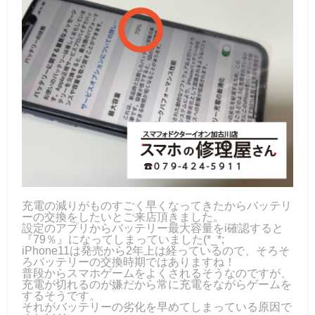
充電の減りがものすごく早くなってきたからバッテリ
ーの交換をしたいとご来店頂きました。
設定のアプリからバッテリー最大容量をi確認すると
『79％』になってしまっていました(*_*;
iPhone11は発売から2年上は経っているので、そろそ
ろバッテリーの交換時期ではありますね！
普段からスマホゲームをよくされるそうなのですが、
充電が切れるのが嫌だから常に充電をながらゲームを
するそうです。
それがバッテリーの劣化を早めてしまっている原因で