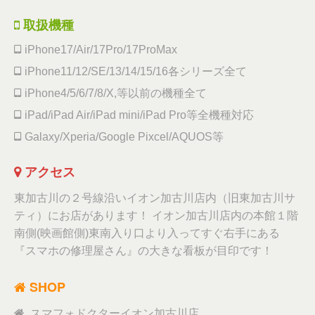
取扱機種
iPhone17/Air/17Pro/17ProMax
iPhone11/12/SE/13/14/15/16各シリーズ全て
iPhone4/5/6/7/8/X,等以前の機種全て
iPad/iPad Air/iPad mini/iPad Pro等全機種対応
Galaxy/Xperia/Google Pixcel/AQUOS等
アクセス
東加古川の２号線沿いイオン加古川店内（旧東加古川サ
ティ）にお店があります！ イオン加古川店内の本館１階
南側(映画館側)東南入り口より入ってすぐ右手にある
『スマホの修理屋さん』の大きな看板が目印です！
SHOP
スマフォドクターイオン加古川店