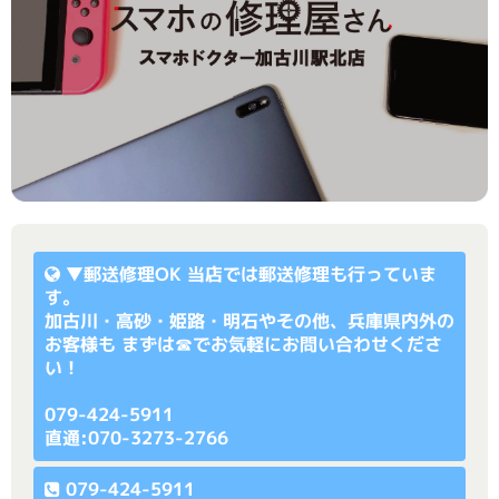
▼
郵送修理OK
当店では郵送修理も行っていま
す。
加古川・高砂・姫路・明石やその他、兵庫県内外の
お客様も まずは☎でお気軽にお問い合わせくださ
い！
079-424-5911
直通:070-3273-2766
079-424-5911