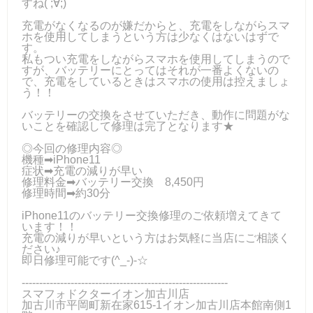
すね( ;∀;)
充電がなくなるのが嫌だからと、充電をしながらスマ
ホを使用してしまうという方は少なくはないはずで
す。
私もつい充電をしながらスマホを使用してしまうので
すが、バッテリーにとってはそれが一番よくないの
で、充電をしているときはスマホの使用は控えましょ
う！！
バッテリーの交換をさせていただき、動作に問題がな
いことを確認して修理は完了となります★
◎今回の修理内容◎
機種➡iPhone11
症状➡充電の減りが早い
修理料金➡バッテリー交換 8,450円
修理時間➡約30分
iPhone11のバッテリー交換修理のご依頼増えてきて
います！！
充電の減りが早いという方はお気軽に当店にご相談く
ださい♪
即日修理可能です(^_-)-☆
-----------------------------------------------------------
スマフォドクターイオン加古川店
加古川市平岡町新在家615-1イオン加古川店本館南側1