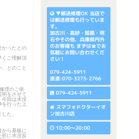
▼
郵送修理OK
当店で
は郵送修理も行っていま
す。
加古川・高砂・姫路・明
石やその他、兵庫県内外
のお客様も まずは☎でお
安かったとの
気軽にお問い合わせくだ
早くご理解頂
さい！
い、とのこと
079-424-5911
直通:070-3273-2766
修理のご依
079-424-5911
説明をさせて
。今回は水没
浄を行った上
スマフォドクターイオ
ン加古川店
ました。
10:00〜20:00
後から基板に
た折に水没反