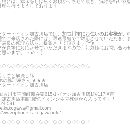
た場合は、端末をしばらくお預かりさせて頂き、洗浄を行い状
修理を行うようしております。
－－－－－－－－－－－－－－－－－－－－
クター・イオン加古川店では、
加古川市にお住いのお客様が、iPh
理
でご来店された際には、最速最短でご対応させていただき、
最良の修理方法をご提案させて頂きます(^^)/
フが真摯に対応させていただきますので、お気軽にお問い合わ
思います(｀・ω・´)ゞ
◇◇◇◇◇◇◇◇◇◇◇◇◇◇◇◇◇◇◇◇
困りごと解決し隊
ホの修理屋さん ★★★
クター・イオン加古川店
加古川市平岡町新在家615-1 イオン加古川店1階117区画
川店本館1階のイオンシネマ棟側から入ってすぐ！！
24-5911
ne.kakogawa@gmail.com
//www.iphone-kakogawa.info/
◇◇◇◇◇◇◇◇◇◇◇◇◇◇◇◇◇◇◇◇