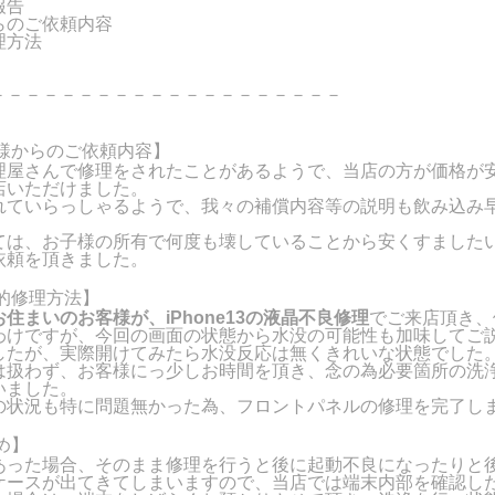
報告
らのご依頼内容
理方法
－－－－－－－－－－－－－－－－－－－－
様からのご依頼内容】
理屋さんで修理をされたことがあるようで、当店の方が価格が
店いただけました。
れていらっしゃるようで、我々の補償内容等の説明も飲み込み
。
ては、お子様の所有で何度も壊していることから安くすました
依頼を頂きました。
的修理方法】
住まいのお客様が、iPhone13の液晶不良修理
でご来店頂き、
わけですが、今回の画面の状態から水没の可能性も加味してご
したが、実際開けてみたら水没反応は無くきれいな状態でした
は扱わず、お客様にっ少しお時間を頂き、念の為必要箇所の洗
いました。
の状況も特に問題無かった為、フロントパネルの修理を完了し
め】
あった場合、そのまま修理を行うと後に起動不良になったりと
ケースが出てきてしまいますので、当店では端末内部を確認し