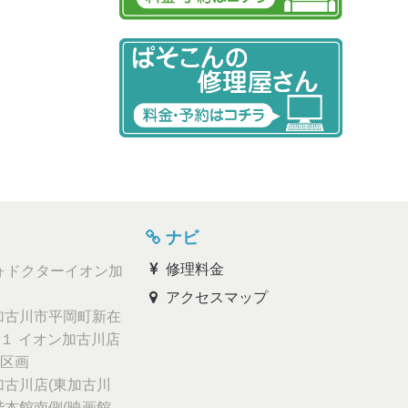
ナビ
修理料金
ォドクターイオン加
アクセスマップ
古川市平岡町新在
１ イオン加古川店
区画
古川店(東加古川
階本館南側(映画館