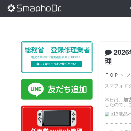
202
理
ＴＯＰ
＞
ブ
スマフォドク
本日は、
加
したので、こ
－－－－－