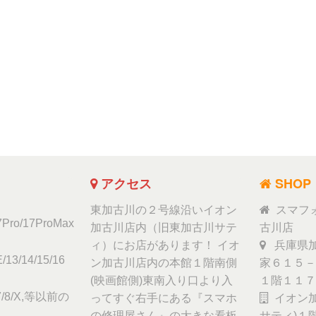
アクセス
SHOP
東加古川の２号線沿いイオン
スマフ
17Pro/17ProMax
加古川店内（旧東加古川サテ
古川店
ィ）にお店があります！ イオ
兵庫県加
/13/14/15/16
ン加古川店内の本館１階南側
家６１５－
(映画館側)東南入り口より入
１階１１７
6/7/8/X,等以前の
ってすぐ右手にある『スマホ
イオン加
の修理屋さん』の大きな看板
サティ)１