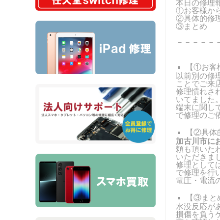
本日の修理
①お客様か
②具体的修
③まとめ
－－－－－
【①お客
以前別の修
ことでご来
修理慣れさ
いてました
端末に関し
で修理のご
【②具体
加古川市にお
頼も頂いた
いただきま
修理として
で修理を行
電圧・電流
【③まと
水没反応が
損傷を負う