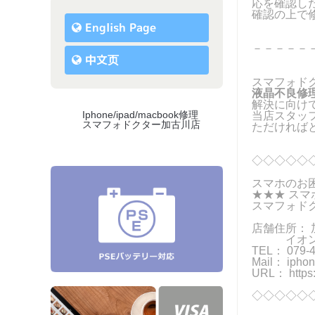
応を確認し
確認の上で
English Page
－－－－－
中文页
スマフォド
液晶不良修
解決に向けて
Iphone/ipad/macbook修理
当店スタッ
スマフォドクター加古川店
ただければと
◇◇◇◇◇
スマホのお
★★★ スマ
スマフォド
店舗住所： 
イオン加古
TEL： 079-4
Mail：
ipho
URL： https:
◇◇◇◇◇