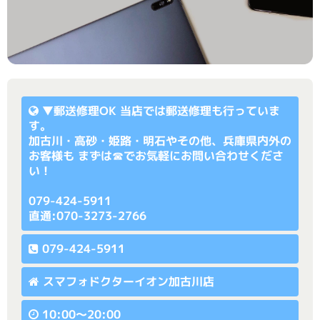
▼
郵送修理OK
当店では郵送修理も行っていま
す。
加古川・高砂・姫路・明石やその他、兵庫県内外の
お客様も まずは☎でお気軽にお問い合わせくださ
い！
079-424-5911
直通:070-3273-2766
079-424-5911
スマフォドクターイオン加古川店
10:00〜20:00