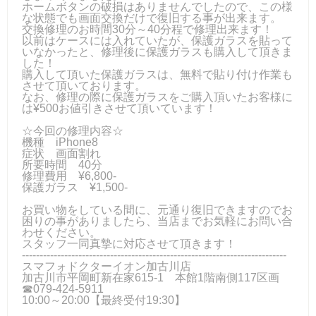
ホームボタンの破損はありませんでしたので、この様
な状態でも画面交換だけで復旧する事が出来ます。
交換修理のお時間30分～40分程で修理出来ます！
以前はケースには入れていたが、保護ガラスを貼って
いなかったと、修理後に保護ガラスも購入して頂きま
した！
購入して頂いた保護ガラスは、無料で貼り付け作業も
させて頂いております。
なお、修理の際に保護ガラスをご購入頂いたお客様に
は¥500お値引きさせて頂いています！
☆今回の修理内容☆
機種 iPhone8
症状 画面割れ
所要時間 40分
修理費用 ¥6,800-
保護ガラス ¥1,500-
お買い物をしている間に、元通り復旧できますのでお
困りの事がありましたら、当店までお気軽にお問い合
わせください。
スタッフ一同真摯に対応させて頂きます！
---------------------------------------------------------------------------
スマフォドクターイオン加古川店
加古川市平岡町新在家615-1 本館1階南側117区画
☎079-424‐5911
10:00～20:00【最終受付19:30】