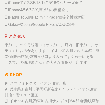
iPhone11/12/SE/13/14/15/16各シリーズ全て
iPhone4/5/6/7/8/X,等以前の機種全て
iPad/iPad Air/iPad mini/iPad Pro等全機種対応
Galaxy/Xperia/Google Pixcel/AQUOS等
アクセス
東加古川の２号線沿いイオン加古川店内（旧東加古川サ
ティ）にお店があります！ イオン加古川店内の本館１階
南側(映画館側)東南入り口より入ってすぐ右手にある
『スマホの修理屋さん』の大きな看板が目印です！
SHOP
スマフォドクターイオン加古川店
兵庫県加古川市平岡町新在家６１５－１ イオン加古
川店１階１１７区画
イオン加古川店(東加古川サティ)１階本館南側(映画館