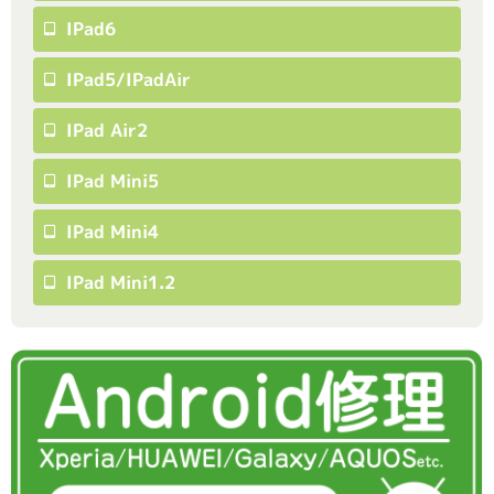
IPad6
IPad5/iPadAir
IPad Air2
IPad Mini5
IPad Mini4
IPad Mini1.2