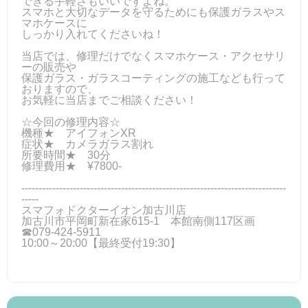
できる手軽さもいいですよね。
スマホと大切なデータを守るためにも保護ガラスやス
マホケースに
しっかり入れてくださいね！
当店では、修理だけでなくスマホケース・アクセサリ
ーの販売や
保護ガラス・ガラスコーティングの施工なども行って
おりますので、
お気軽に当店までご相談ください！
☆今回の修理内容☆
機種★ アイフォンXR
症状★ カメラガラス割れ
所要時間★ 30分
修理費用★ ¥7800-
-----------------------------------------------------------------------------
-----
スマフォドクターイオン加古川店
加古川市平岡町新在家615-1 本館南側117区画
☎079-424-5911
10:00～20:00【最終受付19:30】