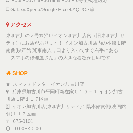
iPad/iPad Air/iPad mini/iPad Pro等全機種対応
Galaxy/Xperia/Google Pixcel/AQUOS等
アクセス
東加古川の２号線沿いイオン加古川店内（旧東加古川サ
ティ）にお店があります！ イオン加古川店内の本館１階
南側(映画館側)東南入り口より入ってすぐ右手にある
『スマホの修理屋さん』の大きな看板が目印です！
SHOP
スマフォドクターイオン加古川店
兵庫県加古川市平岡町新在家６１５－１ イオン加古
川店１階１１７区画
イオン加古川店(東加古川サティ)１階本館南側(映画館
側)１１７区画
〒 675-0101
10:00〜20:00