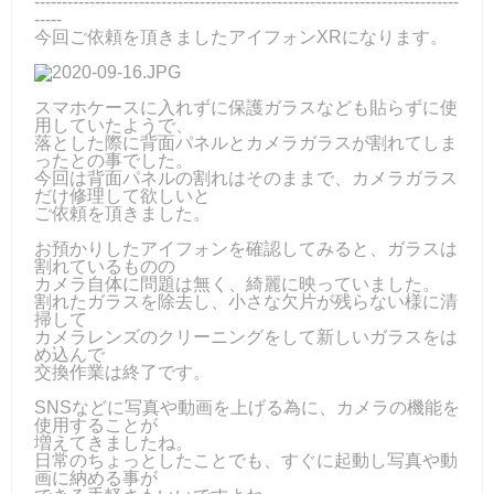
-----------------------------------------------------------------------------
-----
今回ご依頼を頂きましたアイフォンXRになります。
スマホケースに入れずに保護ガラスなども貼らずに使
用していたようで、
落とした際に背面パネルとカメラガラスが割れてしま
ったとの事でした。
今回は背面パネルの割れはそのままで、カメラガラス
だけ修理して欲しいと
ご依頼を頂きました。
お預かりしたアイフォンを確認してみると、ガラスは
割れているものの
カメラ自体に問題は無く、綺麗に映っていました。
割れたガラスを除去し、小さな欠片が残らない様に清
掃して
カメラレンズのクリーニングをして新しいガラスをは
め込んで
交換作業は終了です。
SNSなどに写真や動画を上げる為に、カメラの機能を
使用することが
増えてきましたね。
日常のちょっとしたことでも、すぐに起動し写真や動
画に納める事が