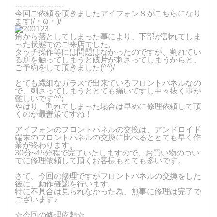
--------------------
今回ご依頼を頂きましたアイフォン８がこちらになり
ます(/・ω・)/
角から落としてしまった事により、下部が割れてしま
った状態でのご来店でした。
タッチ操作等には問題はなかったのですが、割れてい
る所を触ってしまうと破片が刺さってしまうからと、
ご予約をして頂きました(^^)/
とても繊細なガラスで出来ているフロントパネルなの
で、刺さってしまうととても痛いですし中々抜く事が
難しいです^^;
やはり、割れてしまった場合は早めに修理依頼して頂
くのが最善策ですね！
アイフォンのフロントパネルの交換は、アンドロイド
端末のフロントパネルの交換に比べるととても早く作
業が終わります。
30分~45分程で完了いたしますので、お買い物のつい
でに修理依頼して頂くお客様もとても多いです。
さて、今回の修理ですがフロントパネルの交換をした
後に、動作確認を行います。
特に不具合は見られなかった為、無事に修理は完了で
ございます♪
☆今回の修理依頼☆