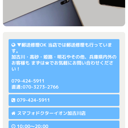
▼
郵送修理OK
当店では郵送修理も行っていま
す。
加古川・高砂・姫路・明石やその他、兵庫県内外の
お客様も まずは☎でお気軽にお問い合わせくださ
い！
079-424-5911
直通:070-3273-2766
079-424-5911
スマフォドクターイオン加古川店
10:00〜20:00