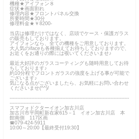
機種★アイフォン８
症状★画面割れ
修理内容★フロントパネル交換
所要時間★30分
修理料金★￥8200-
当店は修理だけではなく、店頭でケース・保護ガラス
の販売もしております。
アイフォンなら、全ての機種をご用意しております。
大人気のifaceも各種揃えてお待ちしておりますので、
お近くをお通りの際には覗いてくださいませ♪
最近大好評のガラスコーティングも随時用意してお待
ちしております♪
約10分程でフロントガラスの強度を上げる事が可能で
ございます♪
気になる点がございましたら、お気軽にお問い合わせ
くださいませ(^^)/
-----------------------------------------------------------------------------
--------------------
スマフォドクターイオン加古川店
加古川市平岡町新在家615－1 イオン加古川店 本
館南側 117区画
☎079-424-5911
10:00～20:00【最終受付19:30】