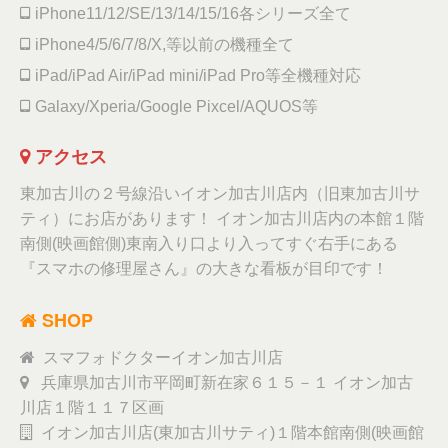
iPhone11/12/SE/13/14/15/16各シリーズ全て
iPhone4/5/6/7/8/X,等以前の機種全て
iPad/iPad Air/iPad mini/iPad Pro等全機種対応
Galaxy/Xperia/Google Pixcel/AQUOS等
アクセス
東加古川の２号線沿いイオン加古川店内（旧東加古川サ
ティ）にお店があります！ イオン加古川店内の本館１階
南側(映画館側)東南入り口より入ってすぐ右手にある
『スマホの修理屋さん』の大きな看板が目印です！
SHOP
スマフォドクターイオン加古川店
兵庫県加古川市平岡町新在家６１５－１ イオン加古
川店１階１１７区画
イオン加古川店(東加古川サティ)１階本館南側(映画館