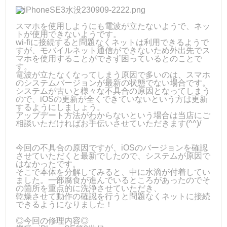
スマホを使用しようにも電波が立たないようで、ネッ
トが使用できないようです。
wi-fiに接続すると問題なくネットは利用できるようで
すが、モバイルネット通信ができないため外出先でス
マホを使用することができず困っているとのことで
す。
電波が立たなくなってしまう原因で多いのは、スマホ
のシステムバージョンが最新の状態でない場合です。
システムが古いと様々な不具合の原因となってしまう
ので、iOSの更新が全くできていないという方は更新
するようにしましょう。
アップデート方法がわからないという場合は当店にご
相談いただければお手伝いさせていただきます(^^)/
今回の不具合の原因ですが、iOSのバージョンを確認
させていただくと最新でしたので、システムが原因で
はなかったです。
そこで本体を分解してみると、中に水滴が付着してい
ました。一部腐食が進んでいるところがあったのでそ
の箇所を重点的に洗浄させていただき、
乾燥させて動作の確認を行うと問題なくネットに接続
できるようになりました！
◎今回の修理内容◎