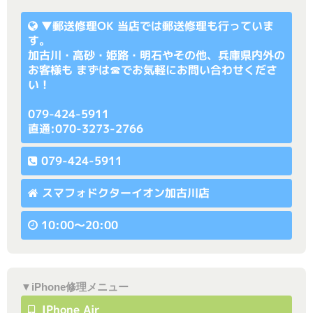
▼
郵送修理OK
当店では郵送修理も行っていま
す。
加古川・高砂・姫路・明石やその他、兵庫県内外の
お客様も まずは☎でお気軽にお問い合わせくださ
い！
079-424-5911
直通:070-3273-2766
079-424-5911
スマフォドクターイオン加古川店
10:00〜20:00
▼iPhone修理メニュー
IPhone Air