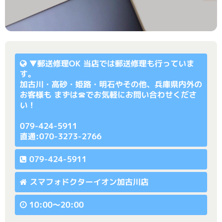
▼
郵送修理OK
当店では郵送修理も行っていま
す。
加古川・高砂・姫路・明石やその他、兵庫県内外の
お客様も まずは☎でお気軽にお問い合わせくださ
い！
079-424-5911
直通:070-3273-2766
079-424-5911
スマフォドクターイオン加古川店
10:00〜20:00