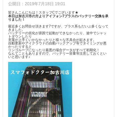
公開日：2019年7月18日 19:01
皆さんこんにちは！スタッフCでございます★
本日は加古川市の方よりアイフォン7プラスのバッテリー交換を承
りました！
最近多くお問合せ頂きます7ですが、プラス系もだいぶ多くなって
きました。
バッテリーの劣化が原因で起動ができなかったり、途中でシャッ
トダウンしたり
充電が上手くいかなかったりと様々な不具合が起きます。
自動更新やアイクラウドの自動バックアップ等でタイミングが悪
かったりすると
リンゴループになったり最悪の場合データがすべて初期化！
なんてこともありますので、バッテリー容量等注意しておくとい
いと思います♪