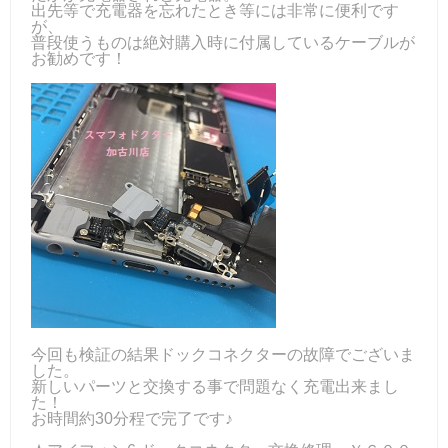
出先等で充電器を忘れたとき等には非常に便利です
が、
普段使うものは絶対購入時に付属しているケーブルが
お勧めです！
今回も検証の結果ドックコネクターの故障でございま
した。
新しいパーツと交換する事で問題なく充電出来まし
た！
お時間約30分程で完了です♪