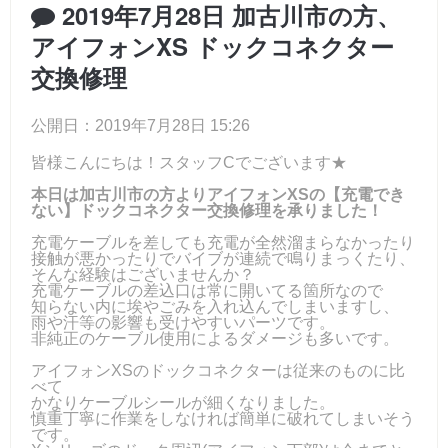
2019年7月28日 加古川市の方、
アイフォンXS ドックコネクター
交換修理
公開日：2019年7月28日 15:26
皆様こんにちは！スタッフCでございます★
本日は加古川市の方よりアイフォンXSの【充電でき
ない】ドックコネクター交換修理を承りました！
充電ケーブルを差しても充電が全然溜まらなかったり
接触が悪かったりでバイブが連続で鳴りまっくたり、
そんな経験はございませんか？
充電ケーブルの差込口は常に開いてる箇所なので
知らない内に埃やごみを入れ込んでしまいますし、
雨や汗等の影響も受けやすいパーツです。
非純正のケーブル使用によるダメージも多いです。
アイフォンXSのドックコネクターは従来のものに比
べて
かなりケーブルシールが細くなりました。
慎重丁寧に作業をしなければ簡単に破れてしまいそう
です。