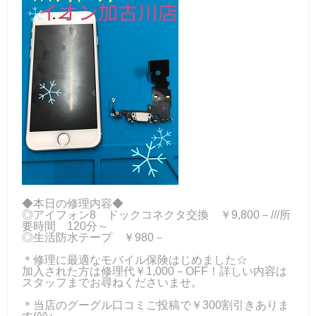
◆本日の修理内容◆
◎アイフォン8 ドックコネクタ交換 ￥9,800－///所
要時間 120分～
◎生活防水テープ ￥980－
＊修理に最適なモバイル保険はじめました☆
加入された方は修理代￥1,000－OFF！詳しい内容は
スタッフまでお尋ねくださいませ。
＊当店のグーグル口コミご投稿で￥300割引きありま