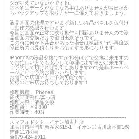
タが消えていないかですね。
基本的にデータがなくなる事はありませんが常日頃か
らバックアップを取り万が一に備えておきましょう。
液晶画面の修理ですがまず新しい液晶パネルを仮付け
し動作の確認を行います。
今回は画面が正常に映り動作も問題ありませんので液
晶画面の交換だけで復旧出来そうです。
この時に何か不具合があった場合は検証を行い再度故
障箇所のお見積もりをお伝えする形になります。
iPhoneXの液晶交換ですが40分ほどで交換出来ますの
でお忙しい方でも安心して修理に出す事が出来ます。
ご予約して頂ければ割引もありますので是非ホームペ
ージよりご予約お願いいたします。
お電話や店頭でもご予約可能です。
皆様のご来店お待ちしております！
修理機種：iPhoneX
症状画面割れ/真っ暗
修理内容：液晶交換
修理費：￥9.800
作業時間：40分
---------------------------------------------------------------------------
スマフォドクターイオン加古川店
加古川市平岡町新在家615-1 イオン加古川店本館1階
南側117区画
☎079-424‐5911