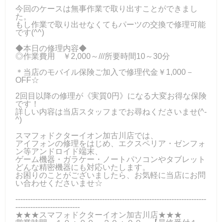
今回のケースは無事作業で取り出すことができまし
た。
もし作業で取り出せなくてもパーツの交換で修理可能
です(^^)
◆本日の修理内容◆
◎作業費用 ￥2,000～///所要時間10～30分
＊当店のモバイル保険ご加入で修理代金￥1,000－
OFF☆
2回目以降の修理が《実質0円》になる大変お得な保険
です！
詳しい内容は当店スタッフまでお尋ねくださいませ(^-
^)
スマフォドクターイオン加古川店では、
アイフォンの修理をはじめ、エクスペリア・ゼンフォ
ン等アンドロイド端末、
ゲーム機器・ガラケー・ノートパソコンやタブレット
どんな精密機器にも対応いたします。
お困りのことがございましたら、お気軽に当店にお問
い合わせくださいませ☆
-----------------------------------------------------------------------------
--------------------------
★★★スマフォドクターイオン加古川店★★★