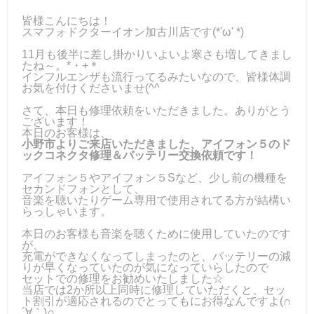
皆様こんにちは！
スマフォドクターイオン加古川店です(*'ω' *)
11月も後半に差し掛かりいよいよ寒さも増してきまし
たね～。*・+＊
インフルエンザも流行ってるみたいなので、皆様体調
お気を付けくださいませ(^^ゞ
さて、本日も修理依頼をいただきました。ありがとう
ございます！
本日のお客様は、
小野市よりご来店いただきました、アイフォン５のド
ックコネクタ修理＆バッテリー交換依頼です！
アイフォン５やアイフォン５Sなど、少し前の機種を
セカンドフォンとして、
音楽を聴いたりゲーム専用で使用されてる方が結構い
らっしゃいます。
本日のお客様も音楽を聴くために使用していたのです
が、
充電ができなくなってしまったのと、バッテリーの減
りが早くなっていたのが気になっていらしたので
セットでの修理をお勧めいたしました☆
当店では2か所以上同時に修理していただくと、セッ
ト割引が適応されるのでとってもにお得なんですよ(∩
´∀｀)∩