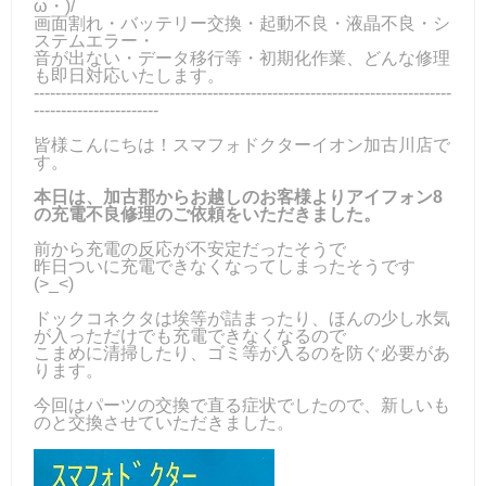
ω・)/
画面割れ・バッテリー交換・起動不良・液晶不良・シ
ステムエラー・
音が出ない・データ移行等・初期化作業、どんな修理
も即日対応いたします。
-----------------------------------------------------------------------------
-----------------------
皆様こんにちは！スマフォドクターイオン加古川店で
す。
本日は、加古郡からお越しのお客様よりアイフォン8
の充電不良修理のご依頼をいただきました。
前から充電の反応が不安定だったそうで
昨日ついに充電できなくなってしまったそうです
(>_<)
ドックコネクタは埃等が詰まったり、ほんの少し水気
が入っただけでも充電できなくなるので
こまめに清掃したり、ゴミ等が入るのを防ぐ必要があ
ります。
今回はパーツの交換で直る症状でしたので、新しいも
のと交換させていただきました。