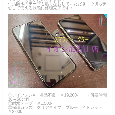
生活防水のテープも貼りなおしていただき、今後も安
心して使える状態に修理完了です♬
◎アイフォンX 液晶不良 ￥19,200-・・・所要時間
30～50分程
◎耐水テープ ￥1,500-
◎保護ガラス クリアタイプ ブルーライトカット
￥2,000-