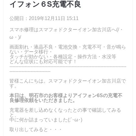
イフォン６S充電不良
公開日：2019年12月11日 15:11
スマホ修理はスマフォドクターイオン加古川店へ(/・
ω・)/
画面割れ・液晶不良・電池交換・充電不可・音が鳴ら
ない・データ移行・
タッチが効かない・各種設定・操作方法・水没等
どんな症状にも対応可能です！
-----------------------------------------------------------------------------
---------------------------
皆様こんにちは。スマフォドクターイオン加古川店で
す。
本日は、明石市のお客様よりアイフォン6Sの充電不
良修理依頼をいただきました。
充電器を差し込めなくなったとの事で確認してみる
と、
中に何か詰まっていました(;´･ω･)
取り出してみると・・・