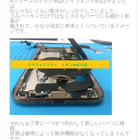
Xシリーズのドック周辺(アイフォン下部)は今までと
は
比じゃないくらい耐水がしっかりしていました。
ゴムパッキンだけではなく小さなパーツにも細かく粘
着が
施されて、かなり頑丈に本体とくっついているイメー
ジです。
それらを丁寧に一つずつ剥がして新しいパーツに移
植。
普通は修理によって耐水機能がなくなってしまうんで
すが、