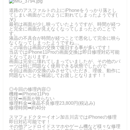
道路のアスファルトの上にiPhoneをうっかり落とし
てしまい画面がこのように割れてしまったようです(
;∀;)
最初は画面が少し映っていたようですが、時間が経つ
と完全に画面が見えなくなってしまったとのことで
す。
液晶の不具合が時間が経つことで悪化して完全に映ら
なくなってしまったようですね...。
この場合は画面の交換で復旧する事が多いです！
当店ではiPhone11Proの画面交換は即日修理対応可能
となっております♪
画面は完全に壊れてしまっていましたが、その他のパ
ーツは特に問題なく使用できる状態でしたので
今回は画面の交換のみさせていただき、理後、動作に
問題ないことを確認してお渡しとなります！！
◎今回の修理内容◎
機種➡iPhone11Pro
症状➡画面が映らない
修理料金➡液晶不良修理23,800円(税込み)
修理時間➡約40分
スマフォドクターイオン加古川店ではiPhoneの修理
即日対応可能です！
その他アンドロイドスマホやゲーム機など様々な修理