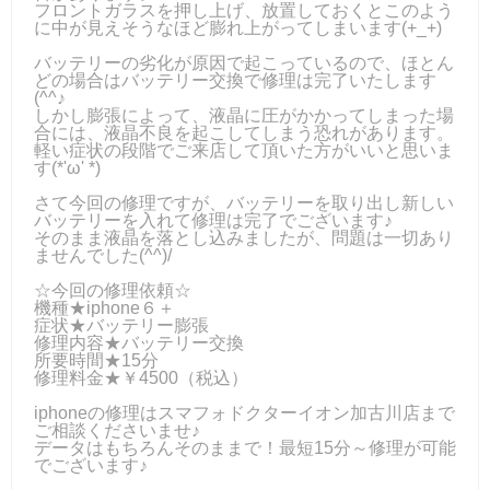
フロントガラスを押し上げ、放置しておくとこのよう
に中が見えそうなほど膨れ上がってしまいます(+_+)
バッテリーの劣化が原因で起こっているので、ほとん
どの場合はバッテリー交換で修理は完了いたします
(^^♪
しかし膨張によって、液晶に圧がかかってしまった場
合には、液晶不良を起こしてしまう恐れがあります。
軽い症状の段階でご来店して頂いた方がいいと思いま
す(*'ω' *)
さて今回の修理ですが、バッテリーを取り出し新しい
バッテリーを入れて修理は完了でございます♪
そのまま液晶を落とし込みましたが、問題は一切あり
ませんでした(^^)/
☆今回の修理依頼☆
機種★iphone６＋
症状★バッテリー膨張
修理内容★バッテリー交換
所要時間★15分
修理料金★￥4500（税込）
iphoneの修理はスマフォドクターイオン加古川店まで
ご相談くださいませ♪
データはもちろんそのままで！最短15分～修理が可能
でございます♪