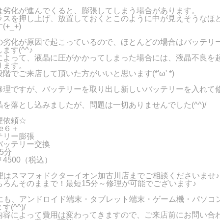
！
は劣化が進んでくると、膨張してしまう場合があります。
ラスを押し上げ、放置しておくとこのように中が見えそうなほ
+_+)
の劣化が原因で起こっているので、ほとんどの場合はバッテリ
ます(^^♪
によって、液晶に圧がかかってしまった場合には、液晶不良を
ります。
階でご来店して頂いた方がいいと思います(*'ω' *)
修理ですが、バッテリーを取り出し新しいバッテリーを入れて
を落とし込みましたが、問題は一切ありませんでした(^^)/
理依頼☆
ne６＋
テリー膨張
バッテリー交換
5分
4500（税込）
の修理はスマフォドクターイオン加古川店までご相談くださいませ♪
ちろんそのままで！最短15分～修理が可能でございます♪
以外にも、アンドロイド端末・タブレット端末・ゲーム機・パソコ
(^^)/
内容によって費用は変わってきますので、ご来店前にお問い合