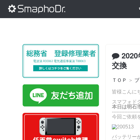
202
交換
ＴＯＰ
＞
ブ
皆様こんにちは
スマフォド
本日は明石市
------------------
今回ご依頼を
バッテリー