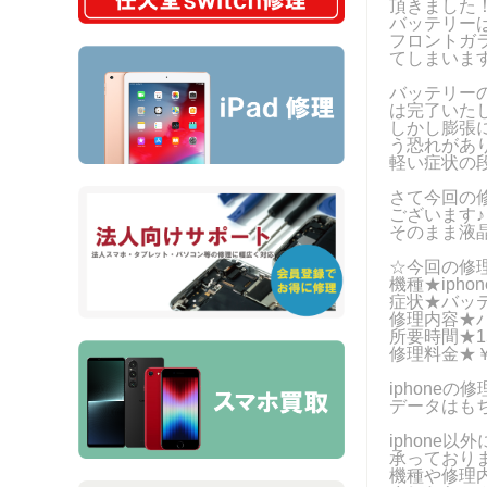
頂きました
バッテリー
フロントガ
てしまいます(
バッテリー
は完了いたし
しかし膨張
う恐れがあ
軽い症状の段
さて今回の
ございます♪
そのまま液晶
☆今回の修
機種★ipho
症状★バッ
修理内容★
所要時間★1
修理料金★￥
iphone
データはも
iphone
承っております
機種や修理