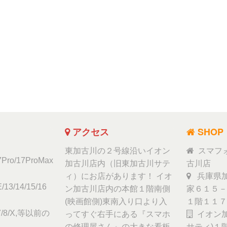
アクセス
SHOP
東加古川の２号線沿いイオン
スマフ
17Pro/17ProMax
加古川店内（旧東加古川サテ
古川店
ィ）にお店があります！ イオ
兵庫県加
/13/14/15/16
ン加古川店内の本館１階南側
家６１５－
(映画館側)東南入り口より入
１階１１７
6/7/8/X,等以前の
ってすぐ右手にある『スマホ
イオン加
の修理屋さん』の大きな看板
サティ)１