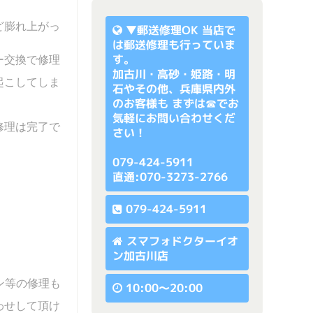
ど膨れ上がっ
▼
郵送修理OK
当店で
は郵送修理も行っていま
す。
ー交換で修理
加古川・高砂・姫路・明
起こしてしま
石やその他、兵庫県内外
のお客様も まずは☎でお
気軽にお問い合わせくだ
修理は完了で
さい！
079-424-5911
直通:070-3273-2766
079-424-5911
スマフォドクターイオ
ン加古川店
ン等の修理も
10:00〜20:00
わせして頂け