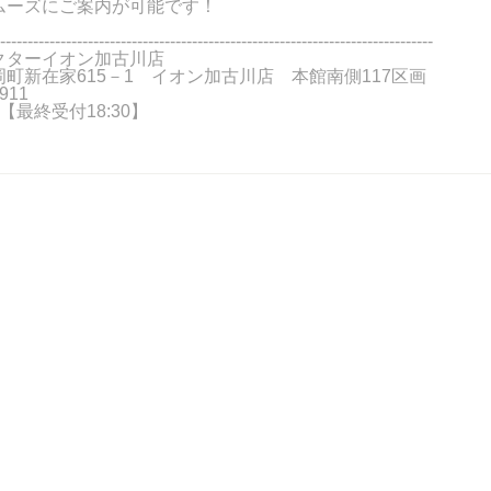
ムーズにご案内が可能です！
-------------------------------------------------------------------------------
クターイオン加古川店
町新在家615－1 イオン加古川店 本館南側117区画
911
:00【最終受付18:30】