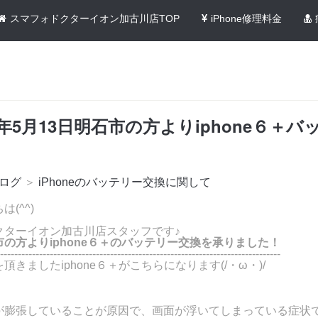
スマフォドクターイオン加古川店TOP
iPhone修理料金
0年5月13日明石市の方よりiphone６＋バ
ログ
＞
iPhoneのバッテリー交換に関して
(^^)
クターイオン加古川店スタッフです♪
の方よりiphone６＋のバッテリー交換を承りました！
-------------------------------------------------------------------------------
頂きましたiphone６＋がこちらになります(/・ω・)/
が膨張していることが原因で、画面が浮いてしまっている症状