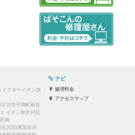
ナビ
修理料金
ォドクターイオン加
アクセスマップ
古川市平岡町新在
１ イオン加古川店
区画
古川店(東加古川
階本館南側(映画館