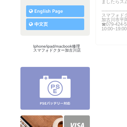
ましたらス
English Page
------------------
スマフォド
加古川市平岡
中文页
☎079-424-5
10:00~19
Iphone/ipad/macbook修理
スマフォドクター加古川店