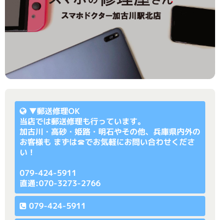
▼
郵送修理OK
当店では郵送修理も行っています。
加古川・高砂・姫路・明石やその他、兵庫県内外の
お客様も まずは☎でお気軽にお問い合わせくださ
い！
079-424-5911
直通:070-3273-2766
079-424-5911