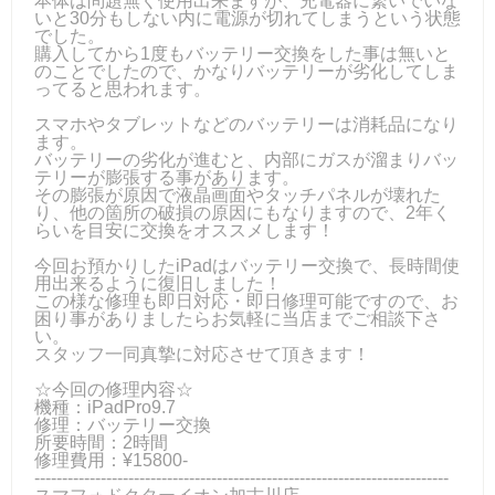
本体は問題無く使用出来ますが、充電器に繋いでいな
いと30分もしない内に電源が切れてしまうという状態
でした。
購入してから1度もバッテリー交換をした事は無いと
のことでしたので、かなりバッテリーが劣化してしま
ってると思われます。
スマホやタブレットなどのバッテリーは消耗品になり
ます。
バッテリーの劣化が進むと、内部にガスが溜まりバッ
テリーが膨張する事があります。
その膨張が原因で液晶画面やタッチパネルが壊れた
り、他の箇所の破損の原因にもなりますので、2年く
らいを目安に交換をオススメします！
今回お預かりしたiPadはバッテリー交換で、長時間使
用出来るように復旧しました！
この様な修理も即日対応・即日修理可能ですので、お
困り事がありましたらお気軽に当店までご相談下さ
い。
スタッフ一同真摯に対応させて頂きます！
☆今回の修理内容☆
機種：iPadPro9.7
修理：バッテリー交換
所要時間：2時間
修理費用：¥15800-
---------------------------------------------------------------------------