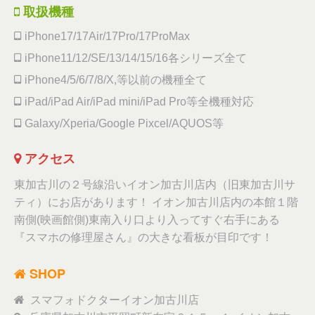
取扱機種
iPhone17/17Air/17Pro/17ProMax
iPhone11/12/SE/13/14/15/16各シリーズ全て
iPhone4/5/6/7/8/X,等以前の機種全て
iPad/iPad Air/iPad mini/iPad Pro等全機種対応
Galaxy/Xperia/Google Pixcel/AQUOS等
アクセス
東加古川の２号線沿いイオン加古川店内（旧東加古川サ
ティ）にお店があります！ イオン加古川店内の本館１階
南側(映画館側)東南入り口より入ってすぐ右手にある
『スマホの修理屋さん』の大きな看板が目印です！
SHOP
スマフォドクターイオン加古川店