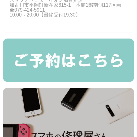
スマフォドクターイオン加古川店
加古川市平岡町新在家615-1 本館1階南側117区画
☎079-424‐5911
10:00～20:00【最終受付19:30】