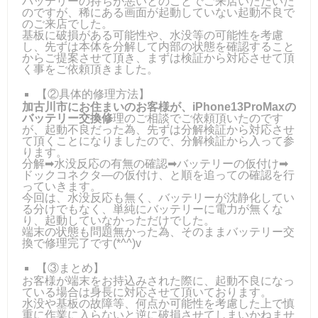
バッテリーの持ちが悪いとのことでご来店いただいた
のですが、稀にある画面が起動していない起動不良で
のご来店でした。
基板に破損がある可能性や、水没等の可能性を考慮
し、先ずは本体を分解して内部の状態を確認すること
からご提案させて頂き、まずは検証から対応させて頂
く事をご依頼頂きました。
【②具体的修理方法】
加古川市にお住まいのお客様が、iPhone13ProMaxの
バッテリー交換修
理のご相談でご依頼頂いたのです
が、起動不良だった為、先ずは分解検証から対応させ
て頂くことになりましたので、分解検証から入って参
ります。
分解➡水没反応の有無の確認➡バッテリーの仮付け➡
ドックコネクタ―の仮付け、と順を追っての確認を行
っていきます。
今回は、水没反応も無く、バッテリーが沈静化してい
る分けでもなく、単純にバッテリーに電力が無くな
り、起動していなかっただけでした。
端末の状態も問題無かった為、そのままバッテリー交
換で修理完了です(*^^)v
【③まとめ】
お客様が端末をお持込みされた際に、起動不良になっ
ている場合は身長に対応させて頂いております。
水没や基板の故障等、何点か可能性を考慮した上で慎
重に作業に入らないと逆に破損させてしまいかねませ