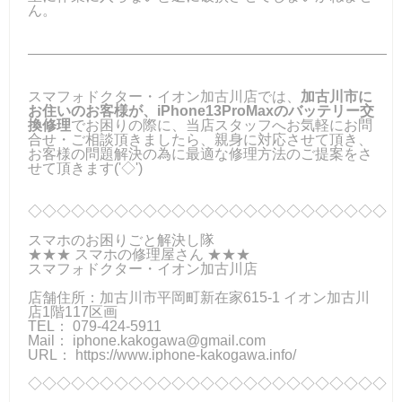
ん。
―――――――――――――――――――――――――
スマフォドクター・イオン加古川店では、
加古川市に
お住いのお客様が、iPhone13ProMaxのバッテリー交
換修理
でお困りの際に、当店スタッフへお気軽にお問
合せ・ご相談頂きましたら、親身に対応させて頂き、
お客様の問題解決の為に最適な修理方法のご提案をさ
せて頂きます('◇')ゞ
◇◇◇◇◇◇◇◇◇◇◇◇◇◇◇◇◇◇◇◇◇◇◇◇◇
スマホのお困りごと解決し隊
★★★ スマホの修理屋さん ★★★
スマフォドクター・イオン加古川店
店舗住所：加古川市平岡町新在家615-1 イオン加古川
店1階117区画
TEL： 079-424-5911
Mail：
iphone.kakogawa@gmail.com
URL： https://www.iphone-kakogawa.info/
◇◇◇◇◇◇◇◇◇◇◇◇◇◇◇◇◇◇◇◇◇◇◇◇◇