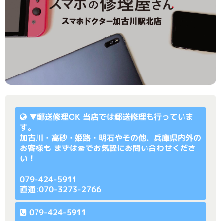
▼
郵送修理OK
当店では郵送修理も行っていま
す。
加古川・高砂・姫路・明石やその他、兵庫県内外の
お客様も まずは☎でお気軽にお問い合わせくださ
い！
079-424-5911
直通:070-3273-2766
079-424-5911