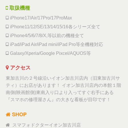
取扱機種
iPhone17/Air/17Pro/17ProMax
iPhone11/12/SE/13/14/15/16各シリーズ全て
iPhone4/5/6/7/8/X,等以前の機種全て
iPad/iPad Air/iPad mini/iPad Pro等全機種対応
Galaxy/Xperia/Google Pixcel/AQUOS等
アクセス
東加古川の２号線沿いイオン加古川店内（旧東加古川サ
ティ）にお店があります！ イオン加古川店内の本館１階
南側(映画館側)東南入り口より入ってすぐ右手にある
『スマホの修理屋さん』の大きな看板が目印です！
SHOP
スマフォドクターイオン加古川店