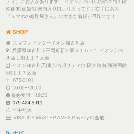
ティ）にお店があります！ イオン加古川店内の本館１階
南側(映画館側)東南入り口より入ってすぐ右手にある
『スマホの修理屋さん』の大きな看板が目印です！
SHOP
スマフォドクターイオン加古川店
兵庫県加古川市平岡町新在家６１５－１ イオン加古
川店１階１１７区画
イオン加古川店(東加古川サティ)１階本館南側(映画館
側)１１７区画
〒 675-0101
10:00〜20:00
最終受付 19:30
079-424-5911
年中無休
VISA JCB MASTER AMEX PayPay ID全般
ナビ