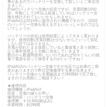
事があるのでバッテリーを交換して欲しいとご来店頂
きました。
iPadのバッテリー交換の目安ですが、充電回数1000
回、年数にして2年以上経過していればバッテリー交
換を検討されてもいいかもしれません。
iPadAir2は2014年に販売された機種ですので、2回目
のバッテリー交換を迎える方もいらっしゃるのではな
いでしょうか。
バッテリーの劣化は使用頻度によって大きく変わりま
すが、使用回数(充電回数)が少ないからといって劣化
しない訳ではありません。
充電が切れたまま放置していると重放電と言う状態に
なり通常使用より大幅に劣化していきます。
数日から数週間使用しないのであれば50％ぐらいの残
量で電源を切って保管するのがいいですね！
iPadAir2のバッテリー交換ですが当店では在庫のご用
意がありますので即日交換修理する事が出来ます。
バッテリー交換から充電確認まで2時間程で完了致し
ますのでお気軽にご相談下さい！
★修理内容
修理機種：iPadAir2
症状：充電の減りが早い
修理内容：バッテリー交換
修理費：￥15.800(税込み)
作業時間：約2時間