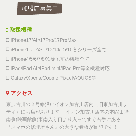
取扱機種
iPhone17/Air/17Pro/17ProMax
iPhone11/12/SE/13/14/15/16各シリーズ全て
iPhone4/5/6/7/8/X,等以前の機種全て
iPad/iPad Air/iPad mini/iPad Pro等全機種対応
Galaxy/Xperia/Google Pixcel/AQUOS等
アクセス
東加古川の２号線沿いイオン加古川店内（旧東加古川サ
ティ）にお店があります！ イオン加古川店内の本館１階
南側(映画館側)東南入り口より入ってすぐ右手にある
『スマホの修理屋さん』の大きな看板が目印です！