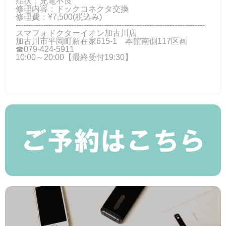
症状：充電不良
修理内容：ドックコネクタ交換
修理費：¥7,500(税込み)
---------------------------------------------------------------------------
スマフォドクターイオン加古川店
加古川市平岡町新在家615-1 本館南側117区画
☎079-424‐5911
10:00～20:00【最終受付19:30】