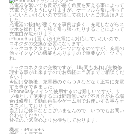
充電器を繋いでも反応が悪く角度を変える事によって
充電できるようになりますが、ケーブルを常に持って
いないといけないので交換して欲しいとご来店頂きま
した。
充電器の接触が悪くなる事例は多く、充電しながらス
マホを操作したり強く引っ張ったりすることによって
充電口が広がります。
iPhone6ｓは置くだけ充電にも対応していないので、
コネクタの交換が必要になります。
ドックコネクタというパーツになるのですが、充電の
他マイクなどの機能もありますので重要なパーツです
ね。
ドックコネクタの交換ですが、1時間もあれば交換修
理する事が出来ますのでお気軽に当店までご相談くだ
さい！
今回は交換後、充電器のぐらつきなどなく正常に充電
する事ができました。
iPhone6sをメインで使用するのは難しいですが、サ
ブ機として使用するには問題無いので不具合がある場
合は修理して動画再生やゲーム用でお使いする事をオ
ススメしております。
当店は定休日などございませんので、いつでもお問い
合わせください。
皆様のご来店心よりお待ちしております。
機種：iPhone6s