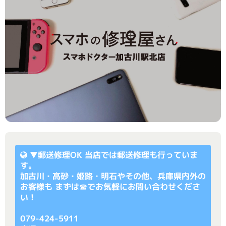
▼
郵送修理OK
当店では郵送修理も行っていま
す。
加古川・高砂・姫路・明石やその他、兵庫県内外の
お客様も まずは☎でお気軽にお問い合わせくださ
い！
079-424-5911