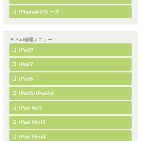
IPhone4シリーズ
▼iPad修理メニュー
IPad9
IPad7
IPad6
IPad5/iPadAir
IPad Air2
IPad Mini5
IPad Mini4