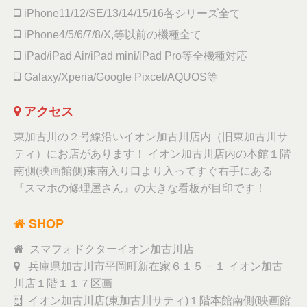
iPhone11/12/SE/13/14/15/16各シリーズ全て
iPhone4/5/6/7/8/X,等以前の機種全て
iPad/iPad Air/iPad mini/iPad Pro等全機種対応
Galaxy/Xperia/Google Pixcel/AQUOS等
アクセス
東加古川の２号線沿いイオン加古川店内（旧東加古川サ
ティ）にお店があります！ イオン加古川店内の本館１階
南側(映画館側)東南入り口より入ってすぐ右手にある
『スマホの修理屋さん』の大きな看板が目印です！
SHOP
スマフォドクターイオン加古川店
兵庫県加古川市平岡町新在家６１５－１ イオン加古
川店１階１１７区画
イオン加古川店(東加古川サティ)１階本館南側(映画館