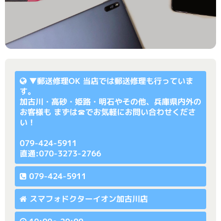
▼
郵送修理OK
当店では郵送修理も行っていま
す。
加古川・高砂・姫路・明石やその他、兵庫県内外の
お客様も まずは☎でお気軽にお問い合わせくださ
い！
079-424-5911
直通:070-3273-2766
079-424-5911
スマフォドクターイオン加古川店