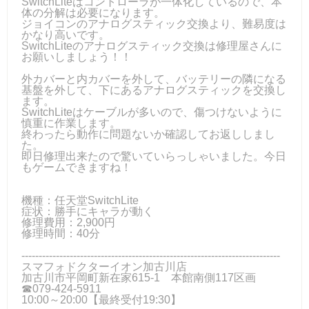
SwitchLiteはコントローラが一体化しているので、本
体の分解は必要になります。
ジョイコンのアナログスティック交換より、難易度は
かなり高いです。
SwitchLiteのアナログスティック交換は修理屋さんに
お願いしましょう！！
外カバーと内カバーを外して、バッテリーの隣になる
基盤を外して、下にあるアナログスティックを交換し
ます。
SwitchLiteはケーブルが多いので、傷つけないように
慎重に作業します。
終わったら動作に問題ないか確認してお返ししまし
た。
即日修理出来たので驚いていらっしゃいました。今日
もゲームできますね！
機種：任天堂SwitchLite
症状：勝手にキャラが動く
修理費用：2,900円
修理時間：40分
---------------------------------------------------------------------------
スマフォドクターイオン加古川店
加古川市平岡町新在家615-1 本館南側117区画
☎079-424-5911
10:00～20:00【最終受付19:30】