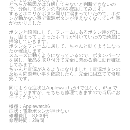
どちらが原因かは分解してみないと判断できないの
で、分解してボタンの内側を確認してみます。
するとホコリがボタン周りに溜まっていたので、ボタ
ンが動かない事で電源ボタンが使えなくなっていた事
がわかりました。
ボタンと綺麗にして、フレームにあるボタン用の穴に
も、固まってしまったホコリが付いていたので綺麗に
掃除していきます。
ボタンをフレームに戻して、ちゃんと動くようになっ
たか確認します。
スムーズに動くようになっているので、ボタンパーツ
を戻し、液晶を取り付けて完全に閉める前に動作確認
してみます。
ちゃんと電源が入るようになりました！電源ボタンの
反応も問題無い事を確認したら、完全に組立てて修理
完了です。
同じような症状はApplewatchだけではなく、iPadで
も起こりますが、そちらも修理できますので当店にお
任せください！
機種：Applewatch6
症状：電源ボタンが押せない
修理費用：8,800円
修理時間：2時間
---------------------------------------------------------------------------