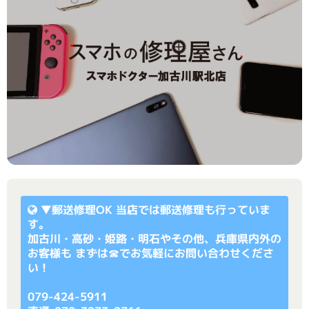
▼
郵送修理OK
当店では郵送修理も行っていま
す。
加古川・高砂・姫路・明石やその他、兵庫県内外の
お客様も まずは☎でお気軽にお問い合わせくださ
い！
079-424-5911