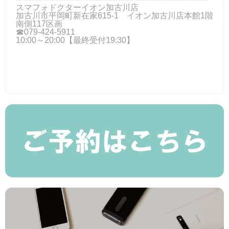
スマフォドクターイオン加古川店
加古川市平岡町新在家615-1 イオン加古川店本館1階
南側117区画
☎079-424‐5911
10:00～20:00【最終受付19:30】