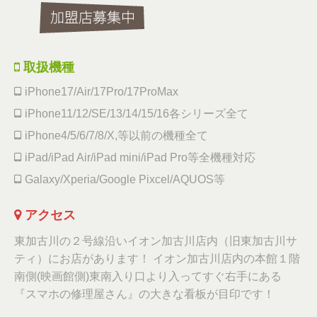
取扱機種
iPhone17/Air/17Pro/17ProMax
iPhone11/12/SE/13/14/15/16各シリーズ全て
iPhone4/5/6/7/8/X,等以前の機種全て
iPad/iPad Air/iPad mini/iPad Pro等全機種対応
Galaxy/Xperia/Google Pixcel/AQUOS等
アクセス
東加古川の２号線沿いイオン加古川店内（旧東加古川サ
ティ）にお店があります！ イオン加古川店内の本館１階
南側(映画館側)東南入り口より入ってすぐ右手にある
『スマホの修理屋さん』の大きな看板が目印です！