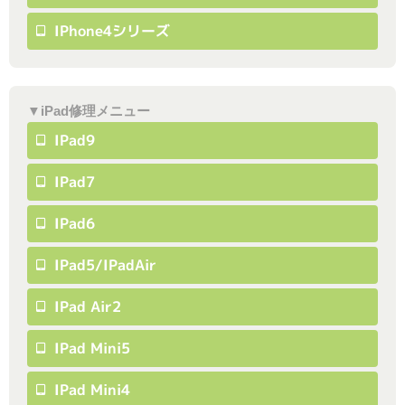
IPhone4シリーズ
▼iPad修理メニュー
IPad9
IPad7
IPad6
IPad5/iPadAir
IPad Air2
IPad Mini5
IPad Mini4