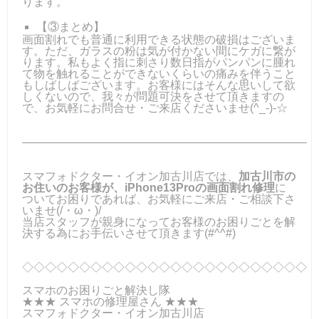
ります。
【③まとめ】
画面割れでも普通に利用できる状態の破損はございま
す。ただ、ガラスの粉は気が付かない間にケガに繋が
ります。私もよく指に刺さり数日指がパンパンに腫れ
て物を触れることができないくらいの痛みを伴うこと
もしばしばございます。お客様にはそんな思いして欲
しくないので、我々が問題可決をさせて頂きますの
で、お気軽にお問合せ・ご来店くださいませ(^_-)-☆
―――――――――――――――――――――――――
スマフォドクター・イオン加古川店では、
加古川市の
お住いのお客様が、iPhone13Proの画面割れ修理
に
ついてお困りであれば、お気軽にご来店・ご相談下さ
いませ(/・ω・)/
当店スタッフが親身になってお客様のお困りごとを解
決する為にお手伝いさせて頂きます(#^^#)
◇◇◇◇◇◇◇◇◇◇◇◇◇◇◇◇◇◇◇◇◇◇◇◇◇
スマホのお困りごと解決し隊
★★★ スマホの修理屋さん ★★★
スマフォドクター・イオン加古川店