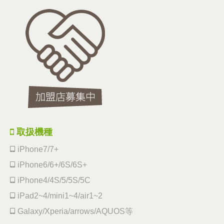
取扱機種
iPhone7/7+
iPhone6/6+/6S/6S+
iPhone4/4S/5/5S/5C
iPad2~4/mini1~4/air1~2
Galaxy/Xperia/arrows/AQUOS等