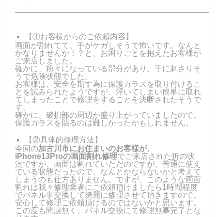
―――――――――――――――――――――――――
【①お客様からのご依頼内容】
画面が割れてて、手がケガしそうで怖いです。なんと
かなりませんか！？と、お困りごとを抱えたお客様が
ご来店しました。
確かに、粉々になっている部分があり、手に刺さりそ
うで危険状態でした。
お客様は、安全を期す為に保護ガラスを取り付けるこ
とを試みられたようですが、浮いてしまい簡単に取れ
てしまったことで修理をすることを決断されたそうで
す。
確かに、破損部の周辺が盛り上がっていましたので、
保護ガラスを貼るのは難しかったかもしれません。
【②具体的修理方法】
今回の
加古川市にお住まいのお客様が、
iPhone13Proの画面割れ修理
でご来店された折の状
況ですが、画面は割れていただのですが、普通に使え
ている状態だったので、なんとかならないかと考えて
しまうのも仕方ありません。ですが、このような画面
割れは我々修理業者にご依頼頂けましたら1時間程度
でパネル事交換して綺麗に修理させて頂きますので、
安心して修理ご依頼頂けるのではないかと思います。
この度も問題無く、パネル交換にて修理無事完了とな