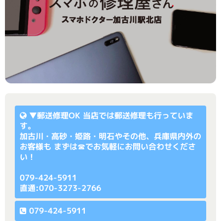
▼
郵送修理OK
当店では郵送修理も行っていま
す。
加古川・高砂・姫路・明石やその他、兵庫県内外の
お客様も まずは☎でお気軽にお問い合わせくださ
い！
079-424-5911
直通:070-3273-2766
079-424-5911