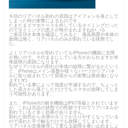
今回のリアパネル割れの原因はアイフォンを落として
しまった時の衝撃によるものです。
たまたまスマホケースを外しているタイミングだった
のでタイミングの悪さが悔やまれますね((+_+))
ご来店頂き本体を確認してみると、液晶画面や本体の
故障は無く、リアパネルのみが割れている状態でし
た。
よくリアパネルが割れていてもiPhoneの機能に支障
が無いので、そのままにしている方がおられますが本
体故障の原因になります。
なぜリアパネルの割れが本体の故障に繋がるかという
と、iPhoneはメイン基盤や様々なパーツがリアパネ
ルに取り組まれていて背面からの衝撃は致命傷になり
ます( ;∀;)
割れている事によって強度が半減するので、ちょっと
した高さから落としただけでもスマホが故障してしま
う可能性があります。
また、iPhoneXの耐水機能はIP67等級とされています
が、これは完品の状態での性能ですのでリアパネルが
割れていると全く効果がありません。
割れた箇所から水滴やホコリが入りやすくなっている
ので濡れた手で触るだけでも故障してしまいます。
リアパネル交換修理して更なる故障を食い止めましょ