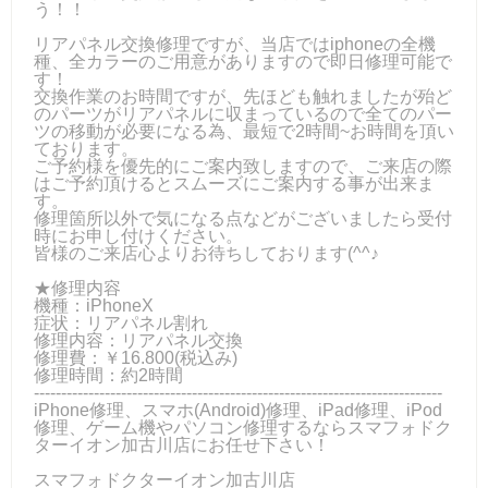
う！！
リアパネル交換修理ですが、当店ではiphoneの全機
種、全カラーのご用意がありますので即日修理可能で
す！
交換作業のお時間ですが、先ほども触れましたが殆ど
のパーツがリアパネルに収まっているので全てのパー
ツの移動が必要になる為、最短で2時間~お時間を頂い
ております。
ご予約様を優先的にご案内致しますので、ご来店の際
はご予約頂けるとスムーズにご案内する事が出来ま
す。
修理箇所以外で気になる点などがございましたら受付
時にお申し付けください。
皆様のご来店心よりお待ちしております(^^♪
★修理内容
機種：iPhoneX
症状：リアパネル割れ
修理内容：リアパネル交換
修理費：￥16.800(税込み)
修理時間：約2時間
---------------------------------------------------------------------------
iPhone修理、スマホ(Android)修理、iPad修理、iPod
修理、ゲーム機やパソコン修理するならスマフォドク
ターイオン加古川店にお任せ下さい！
スマフォドクターイオン加古川店