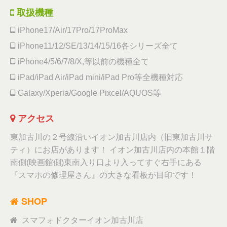
取扱機種
iPhone17/Air/17Pro/17ProMax
iPhone11/12/SE/13/14/15/16各シリーズ全て
iPhone4/5/6/7/8/X,等以前の機種全て
iPad/iPad Air/iPad mini/iPad Pro等全機種対応
Galaxy/Xperia/Google Pixcel/AQUOS等
アクセス
東加古川の２号線沿いイオン加古川店内（旧東加古川サ
ティ）にお店があります！ イオン加古川店内の本館１階
南側(映画館側)東南入り口より入ってすぐ右手にある
『スマホの修理屋さん』の大きな看板が目印です！
SHOP
スマフォドクターイオン加古川店