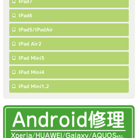
IPad7
IPad6
IPad5/iPadAir
IPad Air2
IPad Mini5
IPad Mini4
IPad Mini1.2