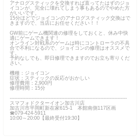
アナログスティックを交換すれば直ってたはずのジョ
イコンが、完全に壊れてしまう事もあるのでやめた方
がいいです。
15分ほどでジョイコンのアナログスティック交換はで
きますので、当店にお任せください！！
GW前にゲーム機関連の修理をしておくと、休み中快
適にゲームできます！
オンライン対戦系のゲームは時にコントローラの不具
合で不利になるので、ジョイコンの修理はオススメで
す。
予約なしでも、即日修理できますのでお立ち寄りくだ
さい。
機種：ジョイコン
症状：スティックの反応がおかしい
修理費用：2,900円
修理時間：15分
---------------------------------------------------------------------------
スマフォドクターイオン加古川店
加古川市平岡町新在家615-1 本館南側117区画
☎079-424-5911
10:00～20:00【最終受付19:30】