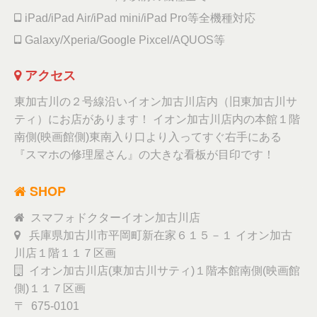
iPad/iPad Air/iPad mini/iPad Pro等全機種対応
Galaxy/Xperia/Google Pixcel/AQUOS等
アクセス
東加古川の２号線沿いイオン加古川店内（旧東加古川サ
ティ）にお店があります！ イオン加古川店内の本館１階
南側(映画館側)東南入り口より入ってすぐ右手にある
『スマホの修理屋さん』の大きな看板が目印です！
SHOP
スマフォドクターイオン加古川店
兵庫県加古川市平岡町新在家６１５－１ イオン加古
川店１階１１７区画
イオン加古川店(東加古川サティ)１階本館南側(映画館
側)１１７区画
〒 675-0101