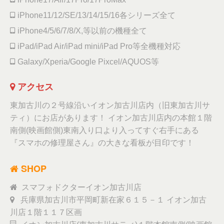
iPhone11/12/SE/13/14/15/16各シリーズ全て
iPhone4/5/6/7/8/X,等以前の機種全て
iPad/iPad Air/iPad mini/iPad Pro等全機種対応
Galaxy/Xperia/Google Pixcel/AQUOS等
アクセス
東加古川の２号線沿いイオン加古川店内（旧東加古川サ
ティ）にお店があります！ イオン加古川店内の本館１階
南側(映画館側)東南入り口より入ってすぐ右手にある
『スマホの修理屋さん』の大きな看板が目印です！
SHOP
スマフォドクターイオン加古川店
兵庫県加古川市平岡町新在家６１５－１ イオン加古
川店１階１１７区画