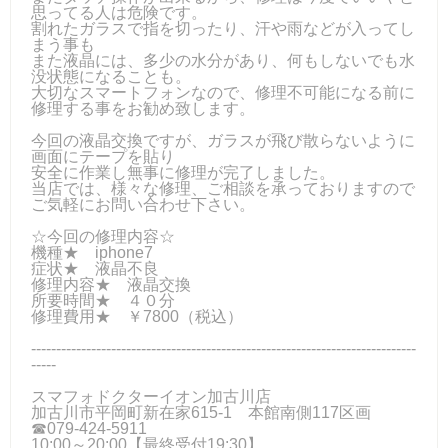
思ってる人は危険です。
割れたガラスで指を切ったり、汗や雨などが入ってし
まう事も
また液晶には、多少の水分があり、何もしないでも水
没状態になることも。
大切なスマートフォンなので、修理不可能になる前に
修理する事をお勧め致します。
今回の液晶交換ですが、ガラスが飛び散らないように
画面にテープを貼り
安全に作業し無事に修理が完了しました。
当店では、様々な修理、ご相談を承っておりますので
ご気軽にお問い合わせ下さい。
☆今回の修理内容☆
機種★ iphone7
症状★ 液晶不良
修理内容★ 液晶交換
所要時間★ ４０分
修理費用★ ￥7800（税込）
-----------------------------------------------------------------------------
-----
スマフォドクターイオン加古川店
加古川市平岡町新在家615-1 本館南側117区画
☎079-424‐5911
10:00～20:00【最終受付19:30】