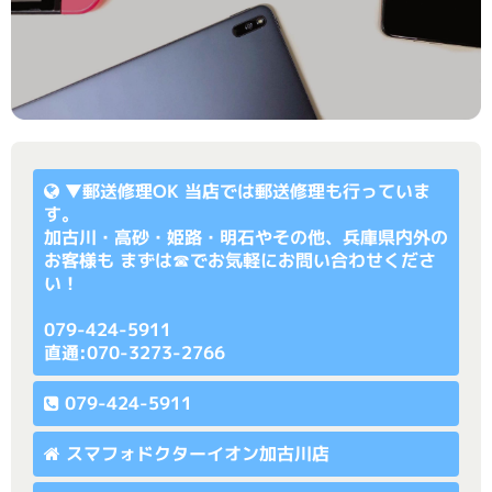
▼
郵送修理OK
当店では郵送修理も行っていま
す。
加古川・高砂・姫路・明石やその他、兵庫県内外の
お客様も まずは☎でお気軽にお問い合わせくださ
い！
079-424-5911
直通:070-3273-2766
079-424-5911
スマフォドクターイオン加古川店