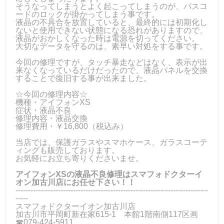
そうなってしまうとよく起こってしまうのが、パスコ
ードのロックが掛かってしまう事です。
液晶の不具合を放置していると、最終的には初期化し
ないと使用できない状態になる恐れがありますので、
液晶がおかしくなった時は電源を切ってください。
大切なデータを守るのは、素早い対処をする事です。
今回の修理ですが、タッチ暴走などはなく、表示が出
来なくなっているだけだったので、液晶パネルを交換
することで復旧する事が出来ました。
☆今回の修理内容☆
機種・アイフォンXS
症状・液晶不良
修理内容・液晶交換
修理費用・￥16,800（税込み）
当店では、保護ガラスやスマホケース、ガラスコーテ
ィングも販売しております。
お気軽にお立ち寄りくださいませ。
アイフォンXSの液晶不良修理はスマフォドクターイ
オン加古川店にお任せ下さい！！
-----------------------------------------------------------------------------
-----
スマフォドクターイオン加古川店
加古川市平岡町新在家615-1 本館1階南側117区画
☎079-424‐5911