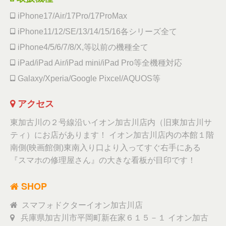
iPhone17/Air/17Pro/17ProMax
iPhone11/12/SE/13/14/15/16各シリーズ全て
iPhone4/5/6/7/8/X,等以前の機種全て
iPad/iPad Air/iPad mini/iPad Pro等全機種対応
Galaxy/Xperia/Google Pixcel/AQUOS等
アクセス
東加古川の２号線沿いイオン加古川店内（旧東加古川サ
ティ）にお店があります！ イオン加古川店内の本館１階
南側(映画館側)東南入り口より入ってすぐ右手にある
『スマホの修理屋さん』の大きな看板が目印です！
SHOP
スマフォドクターイオン加古川店
兵庫県加古川市平岡町新在家６１５－１ イオン加古