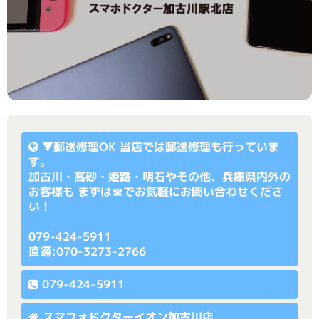
▼
郵送修理OK
当店では郵送修理も行っていま
す。
加古川・高砂・姫路・明石やその他、兵庫県内外の
お客様も まずは☎でお気軽にお問い合わせくださ
い！
079-424-5911
直通:070-3273-2766
079-424-5911
スマフォドクターイオン加古川店