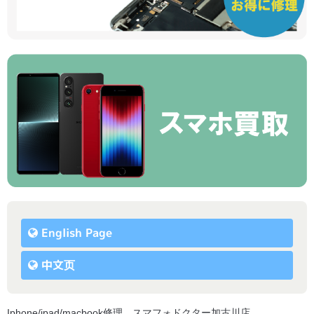
English Page
中文页
Iphone/ipad/macbook修理 スマフォドクター加古川店