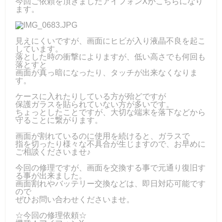
今回ご依頼を頂きましたアイフォンXがこちらになり
ます。
見えにくいですが、画面にヒビが入り液晶不良を起こ
しています。
落とした時の衝撃によりますが、低い高さでも何回も
落とすと
画面が真っ暗になったり、タッチが出来なくなりま
す。
ケースに入れたりしている方が殆どですが
保護ガラスを貼られていない方が多いです。
ちょっとしたことですが、大切な端末を落下などから
守ることに繋がります。
画面が割れているのに使用を続けると、ガラスで
指を切ったり様々な不具合が生じますので、お早めに
ご相談くださいませ♪
今回の修理ですが、画面を交換する事で元通り復旧す
る事が出来ました。
画面割れやバッテリー交換などは、即日対応可能です
ので
ぜひお問い合わせくださいませ。
☆今回の修理依頼☆