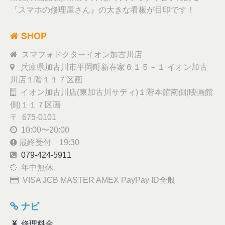
『スマホの修理屋さん』の大きな看板が目印です！
SHOP
スマフォドクターイオン加古川店
兵庫県加古川市平岡町新在家６１５－１ イオン加古
川店１階１１７区画
イオン加古川店(東加古川サティ)１階本館南側(映画館
側)１１７区画
〒 675-0101
10:00〜20:00
最終受付 19:30
079-424-5911
年中無休
VISA JCB MASTER AMEX PayPay ID全般
ナビ
修理料金