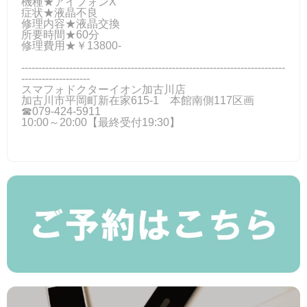
機種★アイフォンX
症状★液晶不良
修理内容★液晶交換
所要時間★60分
修理費用★￥13800‐
-----------------------------------------------------------------------------
--------------------
スマフォドクターイオン加古川店
加古川市平岡町新在家615-1 本館南側117区画
☎079-424-5911
10:00～20:00【最終受付19:30】