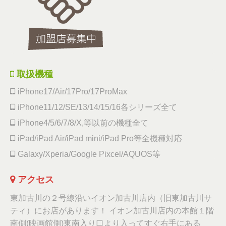
取扱機種
iPhone17/Air/17Pro/17ProMax
iPhone11/12/SE/13/14/15/16各シリーズ全て
iPhone4/5/6/7/8/X,等以前の機種全て
iPad/iPad Air/iPad mini/iPad Pro等全機種対応
Galaxy/Xperia/Google Pixcel/AQUOS等
アクセス
東加古川の２号線沿いイオン加古川店内（旧東加古川サ
ティ）にお店があります！ イオン加古川店内の本館１階
南側(映画館側)東南入り口より入ってすぐ右手にある