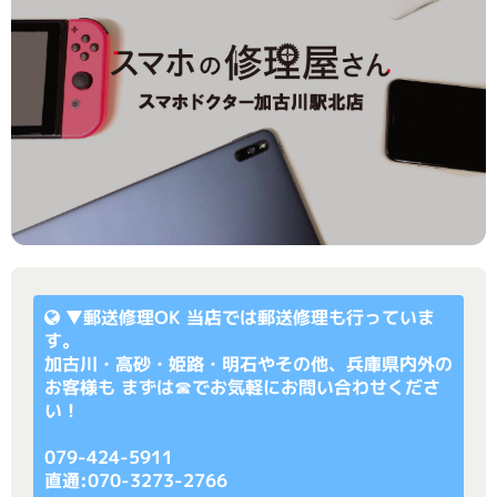
▼
郵送修理OK
当店では郵送修理も行っていま
す。
加古川・高砂・姫路・明石やその他、兵庫県内外の
お客様も まずは☎でお気軽にお問い合わせくださ
い！
079-424-5911
直通:070-3273-2766