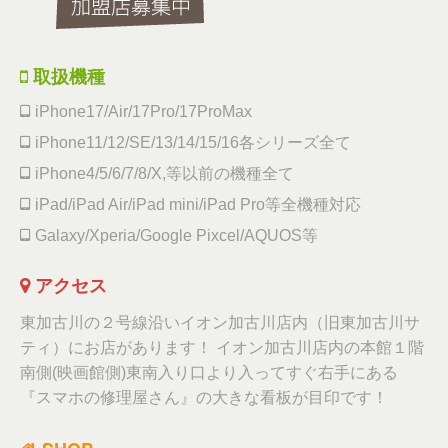
取扱機種
iPhone17/Air/17Pro/17ProMax
iPhone11/12/SE/13/14/15/16各シリーズ全て
iPhone4/5/6/7/8/X,等以前の機種全て
iPad/iPad Air/iPad mini/iPad Pro等全機種対応
Galaxy/Xperia/Google Pixcel/AQUOS等
アクセス
東加古川の２号線沿いイオン加古川店内（旧東加古川サ
ティ）にお店があります！ イオン加古川店内の本館１階
南側(映画館側)東南入り口より入ってすぐ右手にある
『スマホの修理屋さん』の大きな看板が目印です！