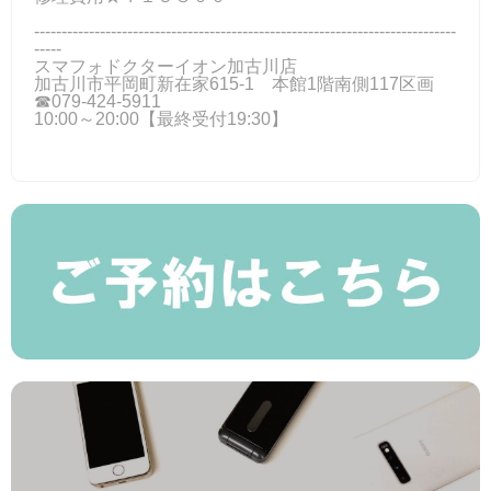
-----------------------------------------------------------------------------
-----
スマフォドクターイオン加古川店
加古川市平岡町新在家615-1 本館1階南側117区画
☎079-424‐5911
10:00～20:00【最終受付19:30】