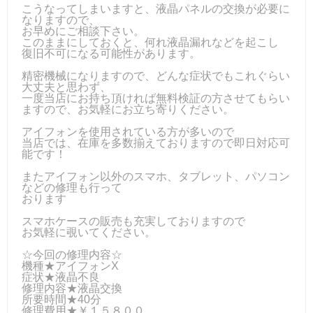
こうなってしまいますと、液晶パネルの交換が必要に
なりますので、
お早めにご相談下さい。
このままにしておくと、何れ液晶漏れなどを起こし
復旧不可になる可能性があります。
精密機械になりますので、どんな症状でもこれぐらい
大丈夫と思わず、
一度当店にお持ち頂ければ無料検証の方させてもらい
ますので、お気軽にお立ち寄りください。
アイフォンを使用されている方が多いので
当店では、在庫を多数揃えておりますので即日対応可
能です！
またアイフォン以外のスマホ、タブレット、パソコン
などの修理も行って
おります
スマホケースの販売も充実しておりますので
お気軽に覗いてください。
☆今回の修理内容☆
機種★アイフォンX
症状★液晶不良
修理内容★液晶交換
所要時間★40分
修理費用★￥１５８００