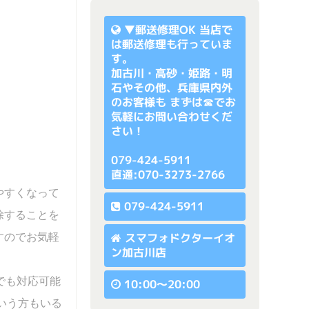
▼
郵送修理OK
当店で
は郵送修理も行っていま
す。
加古川・高砂・姫路・明
石やその他、兵庫県内外
のお客様も まずは☎でお
気軽にお問い合わせくだ
さい！
079-424-5911
直通:070-3273-2766
やすくなって
079-424-5911
除することを
スマフォドクターイオ
すのでお気軽
ン加古川店
でも対応可能
10:00〜20:00
いう方もいる