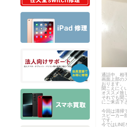
通話中、相
画面上部の
おります。
聞こえにく
オススメ致
それでも聞
にご来店下
今回は清掃
スピーカー
です。
今ではLI