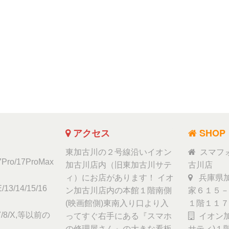
アクセス
SHOP
東加古川の２号線沿いイオン
スマフ
17Pro/17ProMax
加古川店内（旧東加古川サテ
古川店
ィ）にお店があります！ イオ
兵庫県加
/13/14/15/16
ン加古川店内の本館１階南側
家６１５－
(映画館側)東南入り口より入
１階１１７
6/7/8/X,等以前の
ってすぐ右手にある『スマホ
イオン加
の修理屋さん』の大きな看板
サティ)１