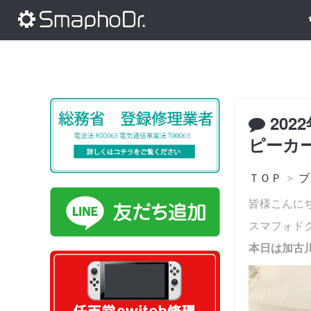
202
ピーカ
ＴＯＰ
＞
ブ
皆様こんに
スマフォド
本日は加古川