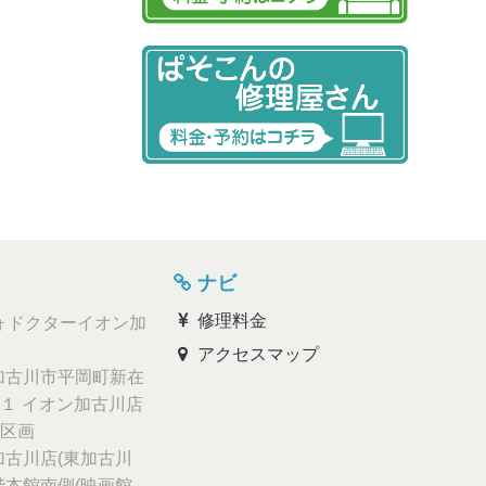
ナビ
修理料金
ォドクターイオン加
アクセスマップ
古川市平岡町新在
１ イオン加古川店
区画
古川店(東加古川
階本館南側(映画館