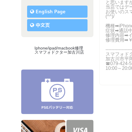
と思います
当店ではデ
English Page
お使いのス
(^^)/
中文页
機種➡iPhon
症状➡通話
修理内容➡
修理費用➡￥
Iphone/ipad/macbook修理
------------------
スマフォドクター加古川店
スマフォド
加古川市平岡
☎079-424‐5
10:00～20