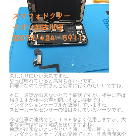
久しぶりにいい天気ですね。
やっぱ晴れていると気持ちがいいです。
日曜日なので子供さんと公園に行くのもいいですね。
本日、通話が出来ないと言う症状ですが、相手に声は
届きますが相手の声が聞こえない症状です。
インダクションケーブルが故障していますね。
スピーカーやセンサーの役目をしているパーツです。
今は仕事の連絡でもＬＩＮＥをよく使用しますが、大
事な要件はやはり電話を使いますよね。
通話が出来ないといざという時、非常に困ります。
インダクションケーブルの交換ですが、作業時間30分