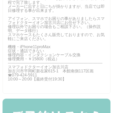
程で完了致します。
メーカーに出すと日にちが掛かりますが、当店では即
日修理する事が出来ます。
アイフォン、スマホでお困りの事がありましたらスマ
フォドクターイオン加古川店にお任せ下さい。
修理以外でお困りの場合もご相談下さい。（操作説
明、データ移行）
スマホケースもたくさん販売しておりますので、お気
軽にご来店ください。
機種・iPhone11proMax
症状・通話できない
修理内容・インダクションケーブル交換
修理費用・￥15800（税込）
---------------------------------------------------------------------------
スマフォドクターイオン加古川店
加古川市平岡町新在家615-1 本館南側117区画
☎079-424‐5911
10:00～20:00【最終受付19:30】