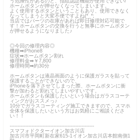
う危険性があるのと、指紋認証機能が使用できない/
ホームボタンが押せなくなってしまいます。
よく使用するボタンということもあり、使用できなく
なってしまうと大変不便ですよね(*_*;
当店ではパーツの在庫があれば即日修理対応可能で
す！ホームボタンの交換を行うと無事にホームボタン
が押せるようになりました♪
◎今回の修理内容◎
機種➡iPhone8
症状➡ホームボタン割れ
修理料金➡￥7,800
修理時間➡約30分
ホームボタンは液晶画面のように保護ガラスを貼って
保護することができないので、
iPhoneを落下させてしまった際、ホームボタンに衝
撃が加わると割れてしまいやすいです。
ホームボタンも保護したいという場合はガラスコーテ
ィングがおススメっ♪
10分でガラスコーティング施工できますので、スマホ
全体を保護したいという方はお気軽にご相談くださ
い！！
------------------------------------------------------
スマフォドクターイオン加古川店
加古川市平岡町新在家615-1イオン加古川店本館南側1