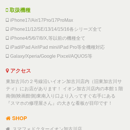
取扱機種
iPhone17/Air/17Pro/17ProMax
iPhone11/12/SE/13/14/15/16各シリーズ全て
iPhone4/5/6/7/8/X,等以前の機種全て
iPad/iPad Air/iPad mini/iPad Pro等全機種対応
Galaxy/Xperia/Google Pixcel/AQUOS等
アクセス
東加古川の２号線沿いイオン加古川店内（旧東加古川サ
ティ）にお店があります！ イオン加古川店内の本館１階
南側(映画館側)東南入り口より入ってすぐ右手にある
『スマホの修理屋さん』の大きな看板が目印です！
SHOP
スマフォドクターイオン加古川店