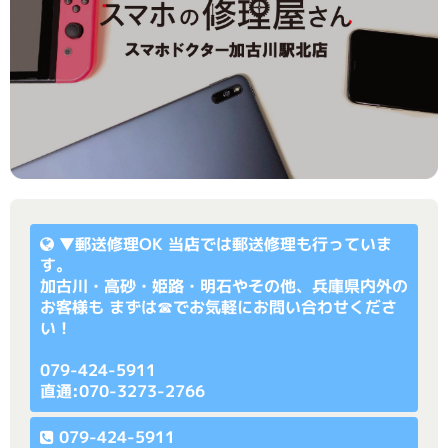
▼
郵送修理OK
当店では郵送修理も行っていま
す。
加古川・高砂・姫路・明石やその他、兵庫県内外の
お客様も まずは☎でお気軽にお問い合わせくださ
い！
079-424-5911
直通:070-3273-2766
079-424-5911