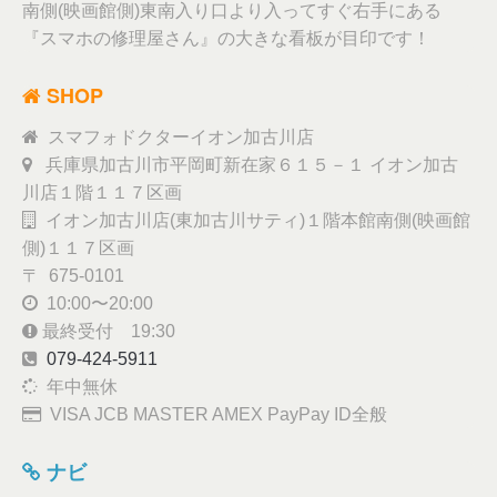
南側(映画館側)東南入り口より入ってすぐ右手にある
『スマホの修理屋さん』の大きな看板が目印です！
SHOP
スマフォドクターイオン加古川店
兵庫県加古川市平岡町新在家６１５－１ イオン加古
川店１階１１７区画
イオン加古川店(東加古川サティ)１階本館南側(映画館
側)１１７区画
〒 675-0101
10:00〜20:00
最終受付 19:30
079-424-5911
年中無休
VISA JCB MASTER AMEX PayPay ID全般
ナビ