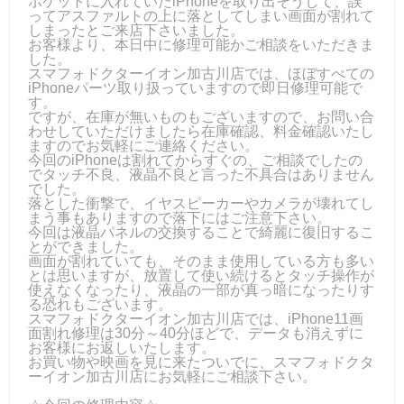
ポケットに入れていたiPhoneを取り出そうして、誤
ってアスファルトの上に落としてしまい画面が割れて
しまったとご来店下さいました。
お客様より、本日中に修理可能かご相談をいただきま
した。
スマフォドクターイオン加古川店では、ほぼすべての
iPhoneパーツ取り扱っていますので即日修理可能で
す。
ですが、在庫が無いものもございますので、お問い合
わせしていただけましたら在庫確認、料金確認いたし
ますのでお気軽にご連絡ください。
今回のiPhoneは割れてからすぐの、ご相談でしたの
でタッチ不良、液晶不良と言った不具合はありません
でした。
落とした衝撃で、イヤスピーカーやカメラが壊れてし
まう事もありますので落下にはご注意下さい。
今回は液晶パネルの交換することで綺麗に復旧するこ
とができました。
画面が割れていても、そのまま使用している方も多い
とは思いますが、放置して使い続けるとタッチ操作が
使えなくなったり、液晶の一部が真っ暗になったりす
る恐れもございます。
スマフォドクターイオン加古川店では、iPhone11画
面割れ修理は30分～40分ほどで、データも消えずに
お客様にお返しいたします。
お買い物や映画を見に来たついでに、スマフォドクタ
ーイオン加古川店にお気軽にご相談下さい。