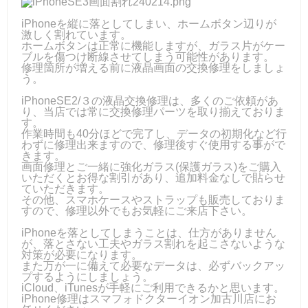
iPhoneを縦に落としてしまい、ホームボタン辺りが
激しく割れています。
ホームボタンは正常に機能しますが、ガラス片がケー
ブルを傷つけ断線させてしまう可能性があります。
修理箇所が増える前に液晶画面の交換修理をしましょ
う。
iPhoneSE2/３の液晶交換修理は、多くのご依頼があ
り、当店では常に交換修理パーツを取り揃えておりま
す。
作業時間も40分ほどで完了し、データの初期化など行
わずに修理出来ますので、修理後すぐ使用する事がで
きます。
画面修理とご一緒に強化ガラス(保護ガラス)をご購入
いただくとお得な割引があり、追加料金なしで貼らせ
ていただきます。
その他、スマホケースやストラップも販売しておりま
すので、修理以外でもお気軽にご来店下さい。
iPhoneを落としてしまうことは、仕方がありません
が、落とさない工夫やガラス割れを起こさないような
対策が必要になります。
また万が一に備えて必要なデータは、必ずバックアッ
プするようにしましょう。
iCloud、iTunesが手軽にご利用できるかと思います。
iPhone修理はスマフォドクターイオン加古川店にお