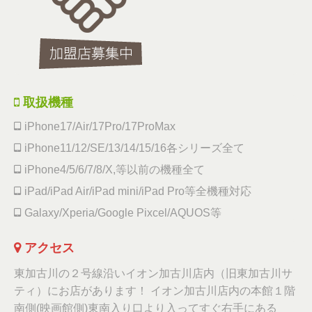
取扱機種
iPhone17/Air/17Pro/17ProMax
iPhone11/12/SE/13/14/15/16各シリーズ全て
iPhone4/5/6/7/8/X,等以前の機種全て
iPad/iPad Air/iPad mini/iPad Pro等全機種対応
Galaxy/Xperia/Google Pixcel/AQUOS等
アクセス
東加古川の２号線沿いイオン加古川店内（旧東加古川サ
ティ）にお店があります！ イオン加古川店内の本館１階
南側(映画館側)東南入り口より入ってすぐ右手にある