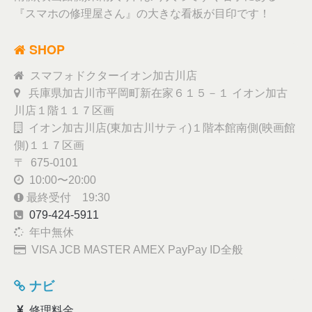
『スマホの修理屋さん』の大きな看板が目印です！
SHOP
スマフォドクターイオン加古川店
兵庫県加古川市平岡町新在家６１５－１ イオン加古
川店１階１１７区画
イオン加古川店(東加古川サティ)１階本館南側(映画館
側)１１７区画
〒 675-0101
10:00〜20:00
最終受付 19:30
079-424-5911
年中無休
VISA JCB MASTER AMEX PayPay ID全般
ナビ
修理料金