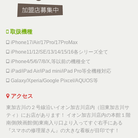
取扱機種
iPhone17/Air/17Pro/17ProMax
iPhone11/12/SE/13/14/15/16各シリーズ全て
iPhone4/5/6/7/8/X,等以前の機種全て
iPad/iPad Air/iPad mini/iPad Pro等全機種対応
Galaxy/Xperia/Google Pixcel/AQUOS等
アクセス
東加古川の２号線沿いイオン加古川店内（旧東加古川サ
ティ）にお店があります！ イオン加古川店内の本館１階
南側(映画館側)東南入り口より入ってすぐ右手にある
『スマホの修理屋さん』の大きな看板が目印です！