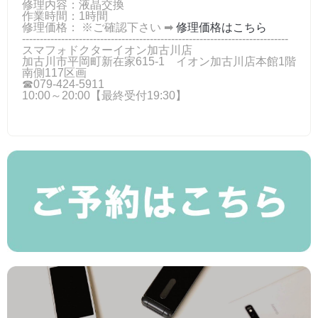
修理内容：液晶交換
作業時間：1時間
修理価格： ※ご確認下さい ➡
修理価格はこちら
---------------------------------------------------------------------------
スマフォドクターイオン加古川店
加古川市平岡町新在家615-1 イオン加古川店本館1階
南側117区画
☎079-424‐5911
10:00～20:00【最終受付19:30】