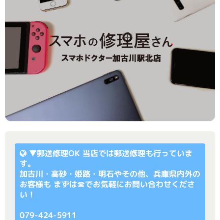
▼
郵送修理OK
当店では郵送修理も行っていま
す。
加古川・高砂・姫路・明石やその他、兵庫県内外の
お客様も まずは☎でお気軽にお問い合わせくださ
い！
079-424-5911