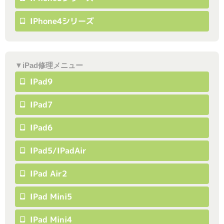
IPhone4シリーズ
▼iPad修理メニュー
IPad9
IPad7
IPad6
IPad5/iPadAir
IPad Air2
IPad Mini5
IPad Mini4