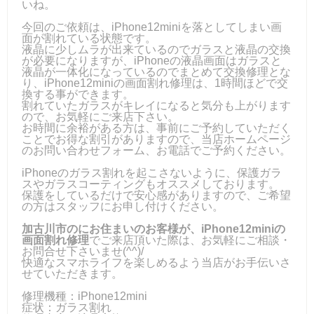
いね。
今回のご依頼は、iPhone12miniを落としてしまい画
面が割れている状態です。
液晶に少しムラが出来ているのでガラスと液晶の交換
が必要になりますが、iPhoneの液晶画面はガラスと
液晶が一体化になっているのでまとめて交換修理とな
り、iPhone12miniの画面割れ修理は、1時間ほどで交
換する事ができます。
割れていたガラスがキレイになると気分も上がります
ので、お気軽にご来店下さい。
お時間に余裕がある方は、事前にご予約していただく
ことでお得な割引がありますので、当店ホームページ
のお問い合わせフォーム、お電話でご予約ください。
iPhoneのガラス割れを起こさないように、保護ガラ
スやガラスコーティングもオススメしております。
保護をしているだけで安心感がありますので、ご希望
の方はスタッフにお申し付けください。
加古川市のにお住まいのお客様が、iPhone12miniの
画面割れ修理
でご来店頂いた際は、お気軽にご相談・
お問合せ下さいませ(^^)/
快適なスマホライフを楽しめるよう当店がお手伝いさ
せていただきます。
修理機種：iPhone12mini
症状：ガラス割れ