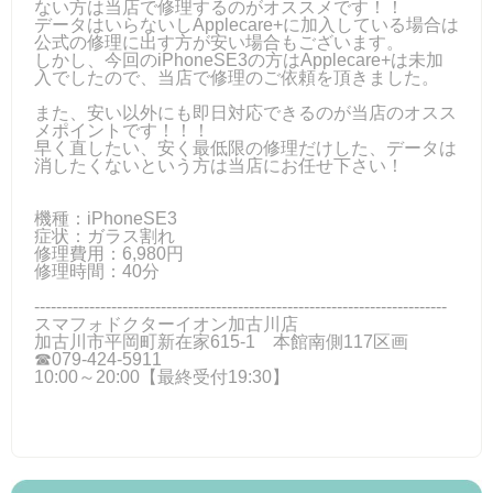
ない方は当店で修理するのがオススメです！！
データはいらないしApplecare+に加入している場合は
公式の修理に出す方が安い場合もございます。
しかし、今回のiPhoneSE3の方はApplecare+は未加
入でしたので、当店で修理のご依頼を頂きました。
また、安い以外にも即日対応できるのが当店のオスス
メポイントです！！！
早く直したい、安く最低限の修理だけした、データは
消したくないという方は当店にお任せ下さい！
機種：iPhoneSE3
症状：ガラス割れ
修理費用：6,980円
修理時間：40分
---------------------------------------------------------------------------
スマフォドクターイオン加古川店
加古川市平岡町新在家615-1 本館南側117区画
☎079-424-5911
10:00～20:00【最終受付19:30】