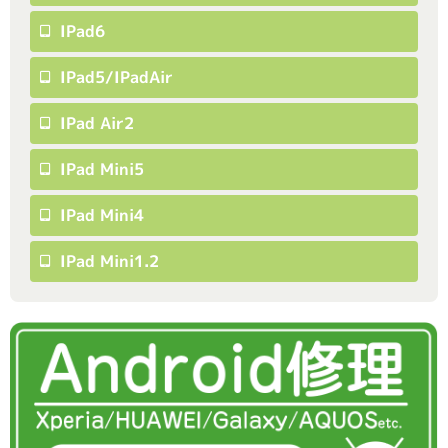
IPad6
IPad5/iPadAir
IPad Air2
IPad Mini5
IPad Mini4
IPad Mini1.2