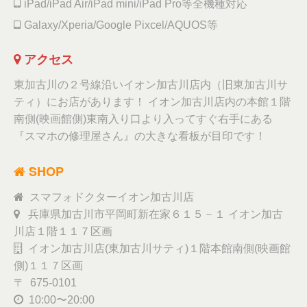
iPad/iPad Air/iPad mini/iPad Pro等全機種対応
Galaxy/Xperia/Google Pixcel/AQUOS等
アクセス
東加古川の２号線沿いイオン加古川店内（旧東加古川サ
ティ）にお店があります！ イオン加古川店内の本館１階
南側(映画館側)東南入り口より入ってすぐ右手にある
『スマホの修理屋さん』の大きな看板が目印です！
SHOP
スマフォドクターイオン加古川店
兵庫県加古川市平岡町新在家６１５－１ イオン加古
川店１階１１７区画
イオン加古川店(東加古川サティ)１階本館南側(映画館
側)１１７区画
〒 675-0101
10:00〜20:00