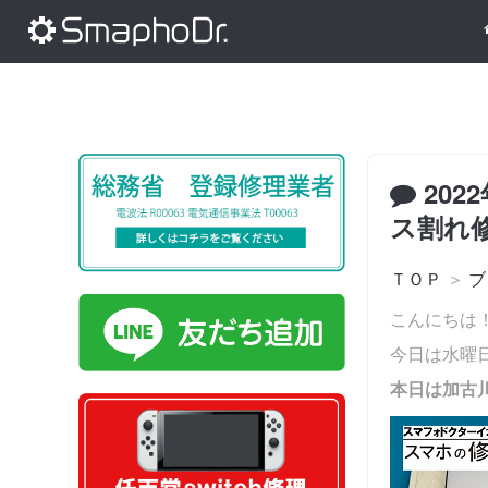
202
ス割れ
ＴＯＰ
＞
ブ
こんにちは！
今日は水曜
本日は加古川