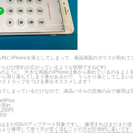
時にiPhoneを落としてしまって、液晶画面のガラスが割れて
らひび割れが広がっているような状態ですね(;'∀')
8Plusのように、大きな画面のiPhoneは角から割れているのをよ
から滑り落ちてしまう事があるので、うっかり落としてしまい
やストラップをつける事をオススメします！
れてしまっているだけなので、液晶パネルの交換のみで修理は
8Plus
ス割れ
200円
0分
8PlusはまだiOSのアップデート対象ですし、修理すればまだまだ
るより修理して使う方が安く済むことの方が圧倒的に多いです