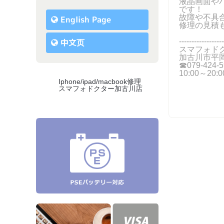
液晶画面や
です！
故障や不具
English Page
修理の見積も
------------------
中文页
スマフォド
加古川市平岡
☎079-424‐5
10:00～20
Iphone/ipad/macbook修理
スマフォドクター加古川店