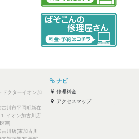
ナビ
修理料金
ォドクターイオン加
アクセスマップ
古川市平岡町新在
１ イオン加古川店
区画
古川店(東加古川
階本館南側(映画館