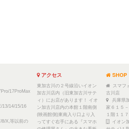
アクセス
SHOP
東加古川の２号線沿いイオン
スマフ
17Pro/17ProMax
加古川店内（旧東加古川サテ
古川店
ィ）にお店があります！ イオ
兵庫県加
/13/14/15/16
ン加古川店内の本館１階南側
家６１５－
(映画館側)東南入り口より入
１階１１７
6/7/8/X,等以前の
ってすぐ右手にある『スマホ
イオン加
の修理屋さん』の大きな看板
サティ)１