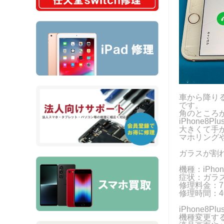
車から降りる
です。
角のところか
iPhone
大きくて手
マホリング
ガラスが割
機種：iPhone
症状：ガラ
修理料金：7,
修理時間：4
iPhone
機種変更す