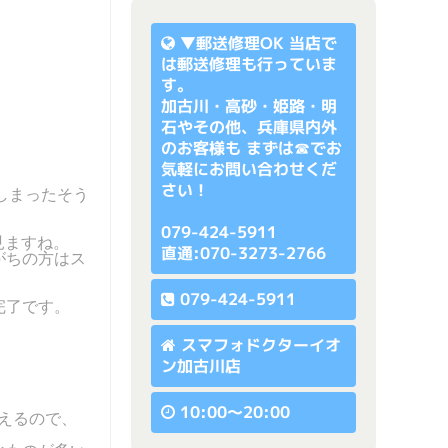
▼
郵送修理OK
当店で
は郵送修理も行っていま
す。
加古川・高砂・姫路・明
石やその他、兵庫県内外
のお客様も まずは☎でお
気軽にお問い合わせくだ
さい！
しまったそう
079-424-5911
く見ますね。
直通:070-3273-2766
がちの方はス
079-424-5911
完了です。
スマフォドクターイオ
ン加古川店
10:00〜20:00
使えるので、
。