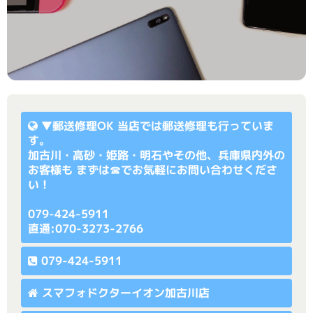
▼
郵送修理OK
当店では郵送修理も行っていま
す。
加古川・高砂・姫路・明石やその他、兵庫県内外の
お客様も まずは☎でお気軽にお問い合わせくださ
い！
079-424-5911
直通:070-3273-2766
079-424-5911
スマフォドクターイオン加古川店