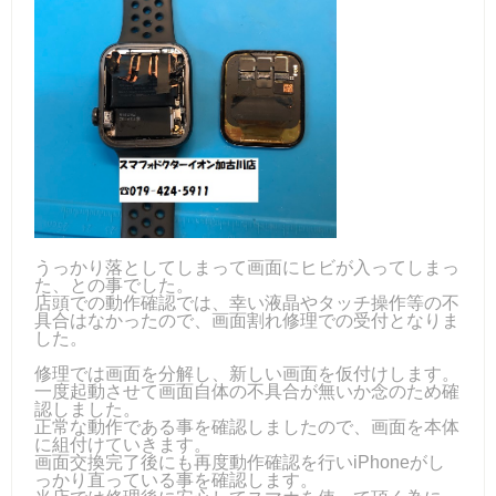
うっかり落としてしまって画面にヒビが入ってしまっ
た、との事でした。
店頭での動作確認では、幸い液晶やタッチ操作等の不
具合はなかったので、画面割れ修理での受付となりま
した。
修理では画面を分解し、新しい画面を仮付けします。
一度起動させて画面自体の不具合が無いか念のため確
認しました。
正常な動作である事を確認しましたので、画面を本体
に組付けていきます。
画面交換完了後にも再度動作確認を行いiPhoneがし
っかり直っている事を確認します。