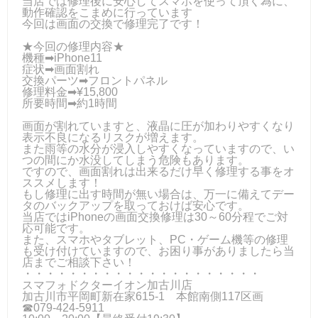
当店では修理後に安心してスマホを使って頂く為に、
動作確認をこまめに行っています
今回は画面の交換で修理完了です！
★今回の修理内容★
機種➡iPhone11
症状➡画面割れ
交換パーツ➡フロントパネル
修理料金➡¥15,800
所要時間➡約1時間
画面が割れていますと、液晶に圧が加わりやすくなり
表示不良になるリスクが増えます。
また雨等の水分が浸入しやすくなっていますので、い
つの間にか水没してしまう危険もあります。
ですので、画面割れは出来るだけ早く修理する事をオ
ススメします！
もし修理に出す時間が無い場合は、万一に備えてデー
タのバックアップを取っておけば安心です。
当店ではiPhoneの画面交換修理は30～60分程でご対
応可能です。
また、スマホやタブレット、PC・ゲーム機等の修理
も受け付けていますので、お困り事がありましたら当
店までご相談下さい！
・・・・・・・・・・・・・・・・・・・・・
スマフォドクターイオン加古川店
加古川市平岡町新在家615-1 本館南側117区画
☎079-424-5911