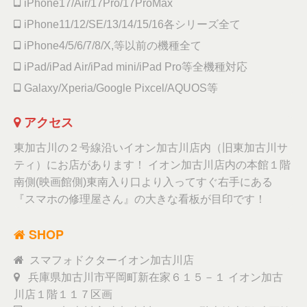
iPhone17/Air/17Pro/17ProMax
iPhone11/12/SE/13/14/15/16各シリーズ全て
iPhone4/5/6/7/8/X,等以前の機種全て
iPad/iPad Air/iPad mini/iPad Pro等全機種対応
Galaxy/Xperia/Google Pixcel/AQUOS等
アクセス
東加古川の２号線沿いイオン加古川店内（旧東加古川サ
ティ）にお店があります！ イオン加古川店内の本館１階
南側(映画館側)東南入り口より入ってすぐ右手にある
『スマホの修理屋さん』の大きな看板が目印です！
SHOP
スマフォドクターイオン加古川店
兵庫県加古川市平岡町新在家６１５－１ イオン加古
川店１階１１７区画