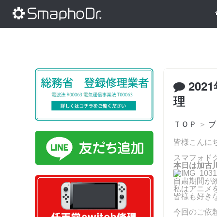
202
理
ＴＯＰ
＞
ブ
皆様こんに
スマフォド
本日は加古川
自粛期間が
私はアニメを
皆様も好き
今回のご依