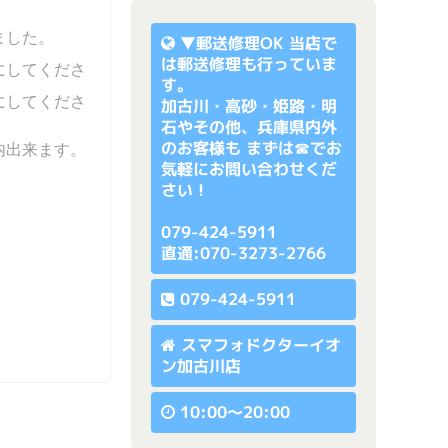
ました。
▼
郵送修理OK
当店で
は郵送修理も行っていま
にしてくださ
す。
にしてくださ
加古川・高砂・姫路・明
石やその他、兵庫県内外
のお客様も まずは☎でお
内出来ます。
気軽にお問い合わせくだ
さい！
079-424-5911
直通:070-3273-2766
079-424-5911
スマフォドクターイオ
ン加古川店
10:00〜20:00