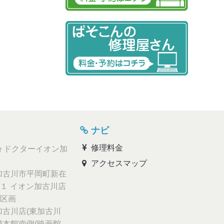
ナビ
修理料金
ォドクターイオン加
アクセスマップ
古川市平岡町新在
１ イオン加古川店
区画
古川店(東加古川
階本館南側(映画館