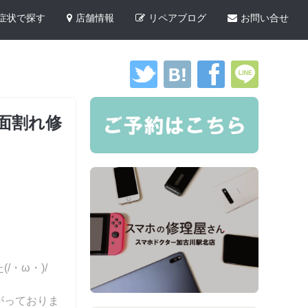
症状で探す
店舗情報
リペアブログ
お問い合せ
画面割れ修
・ω・)/
がっておりま