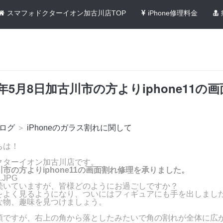
スマフォドクターイオン加古川店TOP
iPhone修理料金
1年5月8日加古川市の方よりiphone11の
ログ
＞
iPhoneのガラス割れに関して
ちは！
クターイオン加古川店です。
市の方よりiphone11の画面割れ修理を承りました。
続いていますが、皆様どのようにお過ごしですか？
よく見るようになり、ついにはフィギュアにも手を出しました(/
な物、趣味を見つけましょう。
頼ですが、右上の角から落としたみたいで角の割れが全体に広