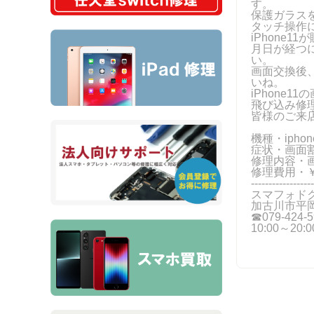
す。
保護ガラス
タッチ操作
iPhone
月日が経つ
い。
画面交換後
いね。
iPhone
飛び込み修
皆様のご来
機種・iphon
症状・画面
修理内容・
修理費用・￥
------------------
スマフォド
加古川市平岡
☎079-424‐5
10:00～20