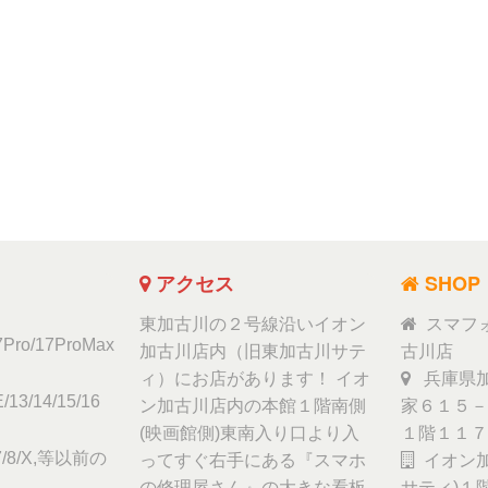
アクセス
SHOP
東加古川の２号線沿いイオン
スマフ
17Pro/17ProMax
加古川店内（旧東加古川サテ
古川店
ィ）にお店があります！ イオ
兵庫県加
/13/14/15/16
ン加古川店内の本館１階南側
家６１５－
(映画館側)東南入り口より入
１階１１７
6/7/8/X,等以前の
ってすぐ右手にある『スマホ
イオン加
の修理屋さん』の大きな看板
サティ)１