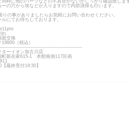
と同時に他のパーツなどの不具合がないかしっかり確認致しま
カーの穴から埃などが入りますので内部清掃も行います。
でお困りの事がありましたらお気軽にお問い合わせください。
ールにてお待ちしております。
11pro
割れ
画面交換
19800（税込）
---------------------------------------------------------
クターイオン加古川店
町新在家615-1 本館南側117区画
911
:00【最終受付19:30】