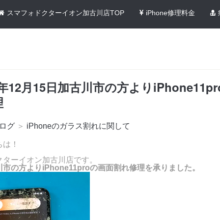
スマフォドクターイオン加古川店TOP
iPhone修理料金
1年12月15日加古川市の方よりiPhone11p
理
ログ
＞
iPhoneのガラス割れに関して
ちは！
クターイオン加古川店です。
市の方よりiPhone11proの画面割れ修理を承りました。