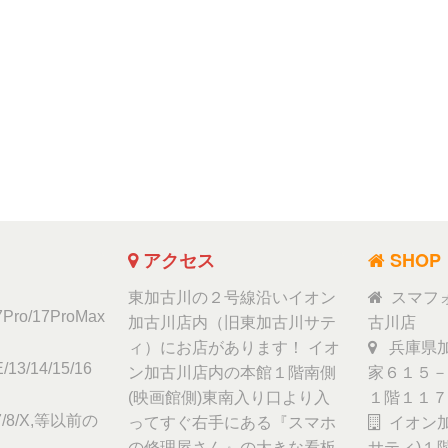
アクセス
SHOP
東加古川の２号線沿いイオン
スマフ
17Pro/17ProMax
加古川店内（旧東加古川サテ
古川店
ィ）にお店があります！ イオ
兵庫県加
/13/14/15/16
ン加古川店内の本館１階南側
家６１５－
(映画館側)東南入り口より入
１階１１７
6/7/8/X,等以前の
ってすぐ右手にある『スマホ
イオン加
の修理屋さん』の大きな看板
サティ)１