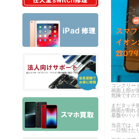
コンクリー
画面上部が
危険ですの
まだタッチ
画面が割れ
基盤やバッ
当店では、i
一日預けた