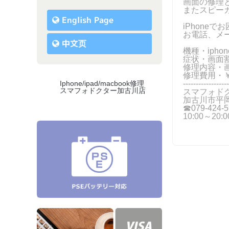
画面の修理
またスピー
English Page
iPhone
お電話、メ
中文页
機種・iphone
症状・画面
修理内容・
修理費用・￥
------------------
Iphone/ipad/macbook修理
スマフォドクター加古川店
スマフォド
加古川市平岡
☎079-424‐5
10:00～20