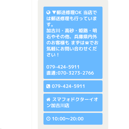
▼
郵送修理OK
当店で
は郵送修理も行っていま
す。
加古川・高砂・姫路・明
石やその他、兵庫県内外
のお客様も まずは☎でお
気軽にお問い合わせくだ
さい！
079-424-5911
直通:070-3273-2766
079-424-5911
スマフォドクターイオ
ン加古川店
10:00〜20:00