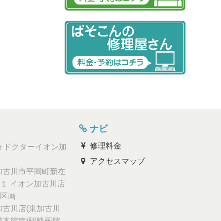
ナビ
修理料金
ォドクターイオン加
アクセスマップ
古川市平岡町新在
１ イオン加古川店
区画
古川店(東加古川
階本館南側(映画館