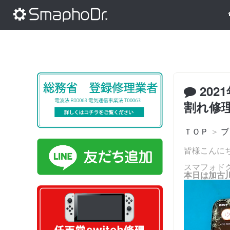
202
割れ修
ＴＯＰ
＞
ブ
皆様こんに
スマフォド
本日は加古川