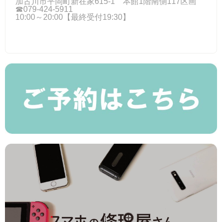
加古川市平岡町新在家615-1 本館1階南側117区画
☎079-424‐5911
10:00～20:00【最終受付19:30】