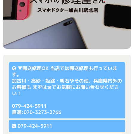
▼
郵送修理OK
当店では郵送修理も行っていま
す。
加古川・高砂・姫路・明石やその他、兵庫県内外の
お客様も まずは☎でお気軽にお問い合わせくださ
い！
079-424-5911
直通:070-3273-2766
079-424-5911