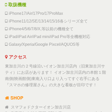
取扱機種
iPhone17/Air/17Pro/17ProMax
iPhone11/12/SE/13/14/15/16各シリーズ全て
iPhone4/5/6/7/8/X,等以前の機種全て
iPad/iPad Air/iPad mini/iPad Pro等全機種対応
Galaxy/Xperia/Google Pixcel/AQUOS等
アクセス
東加古川の２号線沿いイオン加古川店内（旧東加古川サ
ティ）にお店があります！ イオン加古川店内の本館１階
南側(映画館側)東南入り口より入ってすぐ右手にある
『スマホの修理屋さん』の大きな看板が目印です！
SHOP
スマフォドクターイオン加古川店