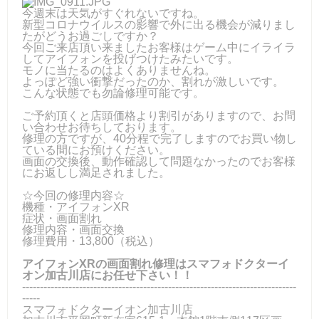
今週末は天気がすぐれないですね。
新型コロナウイルスの影響で外に出る機会が減りまし
たがどうお過ごしですか？
今回ご来店頂い来ましたお客様はゲーム中にイライラ
してアイフォンを投げつけたみたいです。
モノに当たるのはよくありませんね。
よっぽど強い衝撃だったのか、割れが激しいです。
こんな状態でも勿論修理可能です。
ご予約頂くと店頭価格より割引がありますので、お問
い合わせお待ちしております。
修理の方ですが、40分程で完了しますのでお買い物し
ている間にお預けください。
画面の交換後、動作確認して問題なかったのでお客様
にお返しし満足されました。
☆今回の修理内容☆
機種・アイフォンXR
症状・画面割れ
修理内容・画面交換
修理費用・13,800（税込）
アイフォンXRの画面割れ修理はスマフォドクターイ
オン加古川店にお任せ下さい！！
-----------------------------------------------------------------------------
-----
スマフォドクターイオン加古川店