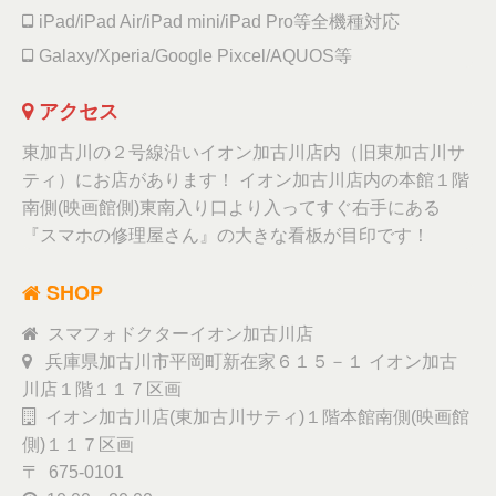
iPad/iPad Air/iPad mini/iPad Pro等全機種対応
Galaxy/Xperia/Google Pixcel/AQUOS等
アクセス
東加古川の２号線沿いイオン加古川店内（旧東加古川サ
ティ）にお店があります！ イオン加古川店内の本館１階
南側(映画館側)東南入り口より入ってすぐ右手にある
『スマホの修理屋さん』の大きな看板が目印です！
SHOP
スマフォドクターイオン加古川店
兵庫県加古川市平岡町新在家６１５－１ イオン加古
川店１階１１７区画
イオン加古川店(東加古川サティ)１階本館南側(映画館
側)１１７区画
〒 675-0101