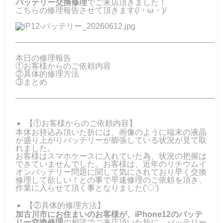
バッテリー交換修理
でご来店頂きました！
こちらの修理報告させて頂きます(/・ω・)/
―――――――――――――――――――――――――
本日の修理報告
①お客様からのご依頼内容
②具体的修理方法
③まとめ
―――――――――――――――――――――――――
【①お客様からのご依頼内容】
本体お持込み頂いた折には、画像のように端末の液晶
が盛り上がりバッテリーが膨張している状況が見て取
れました。
お客様はスマホケースに入れていた為、状況の把握は
できていませんでした。お客様は、近年のリチウムイ
オンバッテリー問題に関して気にされており早く交換
修理して欲しい！との事で早速修理のご依頼を頂き、
作業に入らせて頂く事となりました('◇')ゞ
【②具体的修理方法】
加古川市にお住まいのお客様が、iPhone12のバッテ
リー交換修理
の相談でご来店頂いた折に、バッテリー