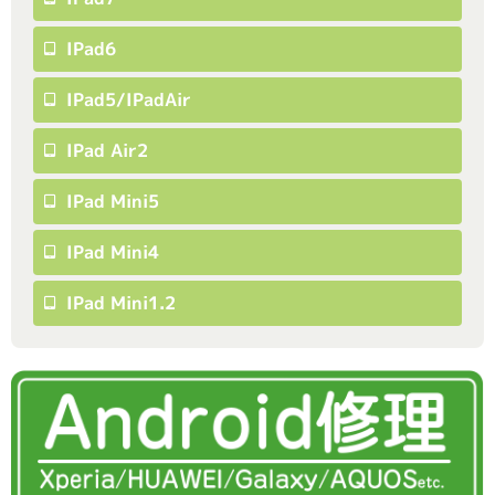
IPad6
IPad5/iPadAir
IPad Air2
IPad Mini5
IPad Mini4
IPad Mini1.2