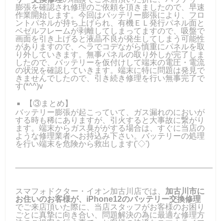
膨張を確認され修理のご依頼を頂きましたので、早速
作業開始します。今回はバッテリー膨張により、フロ
ントパネルが持ち上げられ、有機ＥＬ発行パネル面と
ベゼルフレームが剥離してしまってますので、吸盤で
画面を引き上げると液晶不良が発生してしまう可能性
がありますので、ヘラでコデながら慎重にパネルを取
り外していきます。無事パネルの取り外しが完了しま
したので、バッテリーを仮付けして端末の電圧・電流
の状況を確認していきます。端末に特に問題は発見で
きませんでしたので、引き続き修理を行い無事完了で
す(*^^)v
【③まとめ】
バッテリー膨張が起こっていて、ガス漏れのにおいが
する時も稀にありますが、引火すると大事故に繋がり
ます。端末からガス臭ががする場合は、すぐに当店の
ような修理業者へお持込み下さい。バッテリーの処理
を行い端末を危険から救出します('◇')ゞ
―――――――――――――――――――――――――
スマフォドクター・イオン加古川店では、
加古川市に
お住いのお客様が、iPhone12のバッテリー交換修理
でご来店頂いた際に、当店スタッフがお客様のお困り
ごとに真摯に向き合い、問題解決の為に最適な修理方