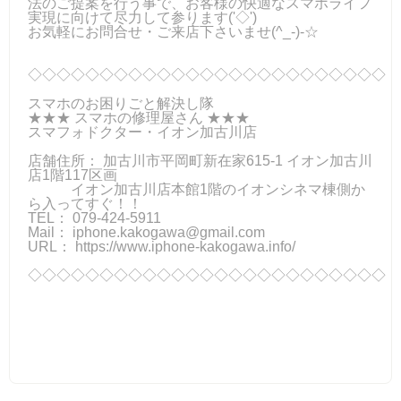
法のご提案を行う事で、お客様の快適なスマホライフ
実現に向けて尽力して参ります('◇')ゞ
お気軽にお問合せ・ご来店下さいませ(^_-)-☆
◇◇◇◇◇◇◇◇◇◇◇◇◇◇◇◇◇◇◇◇◇◇◇◇◇
スマホのお困りごと解決し隊
★★★ スマホの修理屋さん ★★★
スマフォドクター・イオン加古川店
店舗住所： 加古川市平岡町新在家615-1 イオン加古川
店1階117区画
イオン加古川店本館1階のイオンシネマ棟側か
ら入ってすぐ！！
TEL： 079-424-5911
Mail：
iphone.kakogawa@gmail.com
URL： https://www.iphone-kakogawa.info/
◇◇◇◇◇◇◇◇◇◇◇◇◇◇◇◇◇◇◇◇◇◇◇◇◇