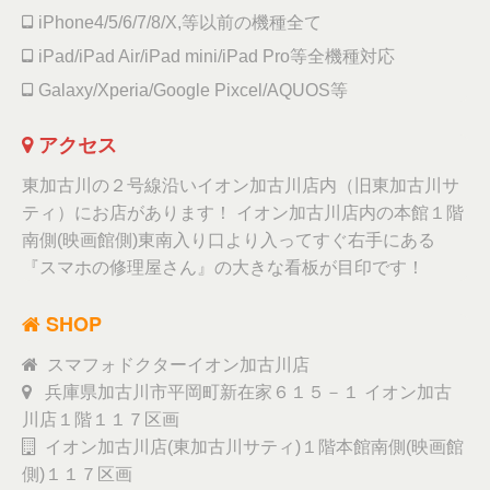
iPhone4/5/6/7/8/X,等以前の機種全て
iPad/iPad Air/iPad mini/iPad Pro等全機種対応
Galaxy/Xperia/Google Pixcel/AQUOS等
アクセス
東加古川の２号線沿いイオン加古川店内（旧東加古川サ
ティ）にお店があります！ イオン加古川店内の本館１階
南側(映画館側)東南入り口より入ってすぐ右手にある
『スマホの修理屋さん』の大きな看板が目印です！
SHOP
スマフォドクターイオン加古川店
兵庫県加古川市平岡町新在家６１５－１ イオン加古
川店１階１１７区画
イオン加古川店(東加古川サティ)１階本館南側(映画館
側)１１７区画