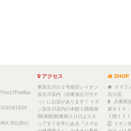
アクセス
SHOP
東加古川の２号線沿いイオン
スマフ
17Pro/17ProMax
加古川店内（旧東加古川サテ
古川店
ィ）にお店があります！ イオ
兵庫県加
/13/14/15/16
ン加古川店内の本館１階南側
家６１５－
(映画館側)東南入り口より入
１階１１７
6/7/8/X,等以前の
ってすぐ右手にある『スマホ
イオン加
の修理屋さん』の大きな看板
サティ)１