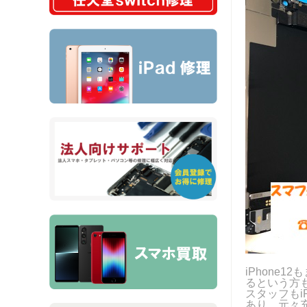
iPhone
るという方
スタッフもi
あり、元々充