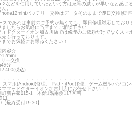
oneXなどを使用していたという方は充電の減りが早いなと感じ
せん。
Phone12miniバッテリー交換はデータそのままで即日交換修理
シリーズであれば事前のご予約が無くても、即日修理対応しており
りましたらお気軽に当店までご相談下さい！
フォドクターイオン加古川店では修理のご依頼だけでなくスマ
販売も行っております。
フまでお気軽にお尋ねください！
理内容☆
12mini
テリー交換
45分
,400(税込)
・・・・・・・・・・・・・・・・・・・・・・・・・・
理、スマホ(Android)修理、iPad・iPod修理、ゲーム機やパソ
スマフォドクターイオン加古川店にお任せ下さい！！
町新在家615-1 本館1階南側117区画
911
:00【最終受付19:30】