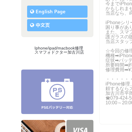
今までiPh
かもしれま
English Page
当店なら、i
iPhone
中文页
困り事があ
また、スマ
護ガラスの
当店スタッ
Iphone/ipad/macbook修理
☆今回の修
スマフォドクター加古川店
機種➡iPhone
症状➡バッ
所要時間➡約
修理費用➡¥12
・・・・・
iPhone修
頼するなら
加古川市平岡
☎079-424‐5
10:00～20