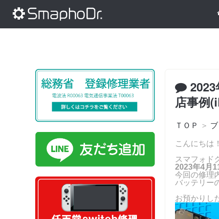
202
店事例(i
ＴＯＰ
＞
ブ
こんにちは
スマフォド
2023年4
今回の修理
バッテリー
お預かりし