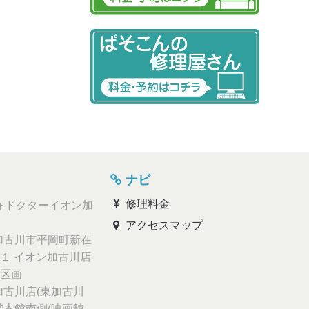
ナビ
修理料金
ォドクターイオン加
アクセスマップ
古川市平岡町新在
１ イオン加古川店
区画
古川店(東加古川
階本館南側(映画館