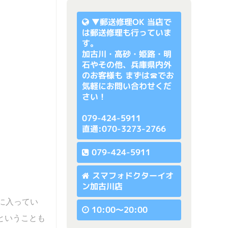
▼
郵送修理OK
当店で
は郵送修理も行っていま
す。
加古川・高砂・姫路・明
石やその他、兵庫県内外
のお客様も まずは☎でお
気軽にお問い合わせくだ
さい！
079-424-5911
直通:070-3273-2766
079-424-5911
スマフォドクターイオ
ン加古川店
期に入ってい
10:00〜20:00
いということも